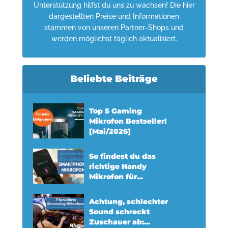
Unterstützung hilfst du uns zu wachsen! Die hier
dargestellten Preise und Informationen
stammen von unseren Partner-Shops und
werden möglichst täglich aktualisiert.
Beliebte Beiträge
Top 5 Gaming
Mikrofon Bestseller!
[Mai/2026]
So findest du das
richtige Handy
Mikrofon für...
Achtung, schlechter
Sound schreckt
Zuschauer ab:...