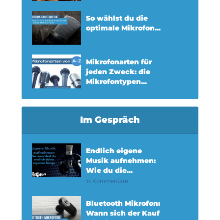
So wählst du die
optimale Mikrofon...
Mikrofonarten für
jeden Zweck: die
Mikrofontypen...
Im Gespräch
Endlich eigene
Musik aufnehmen:
Wie du die...
11 Kommentare
Bluetooth Mikrofon:
Wann sich der Kauf