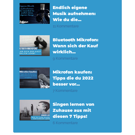
Endlich eigene
Musik aufnehmen:
Wie du die...
11 Kommentare
Bluetooth Mikrofon:
Wann sich der Kauf
wirklich...
9 Kommentare
Mikrofon kaufen:
Tipps die du 2022
besser vor...
7 Kommentare
Singen lernen von
Zuhause aus mit
diesen 7 Tipps!
6 Kommentare