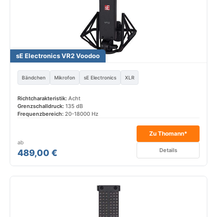
sE Electronics VR2 Voodoo
Bändchen
Mikrofon
sE Electronics
XLR
Richtcharakteristik:
Acht
Grenzschalldruck:
135 dB
Frequenzbereich:
20-18000 Hz
Zu Thomann*
ab
Details
489,00 €