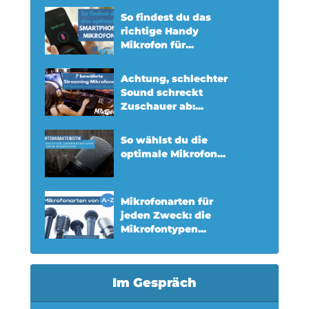
So findest du das
richtige Handy
Mikrofon für...
Achtung, schlechter
Sound schreckt
Zuschauer ab:...
So wählst du die
optimale Mikrofon...
Mikrofonarten für
jeden Zweck: die
Mikrofontypen...
Im Gespräch