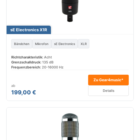
sE Electronics X1R
Bändchen
Mikrofon
sE Electronics
XLR
Richtcharakteristik:
Acht
Grenzschalldruck:
135 dB
Frequenzbereich:
20-16000 Hz
Zu Gear4music*
ab
Details
199,00 €