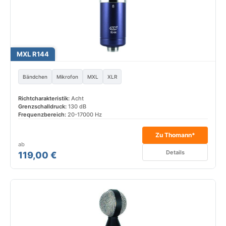
MXL R144
Bändchen
Mikrofon
MXL
XLR
Richtcharakteristik:
Acht
Grenzschalldruck:
130 dB
Frequenzbereich:
20-17000 Hz
Zu Thomann*
ab
Details
119,00 €