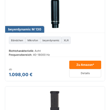
beyerdynamic M 130
Bändchen
Mikrofon
beyerdynamic
XLR
Richtcharakteristik:
Acht
Frequenzbereich:
40-18000 Hz
Zu Amazon*
ab
Details
1.098,00 €