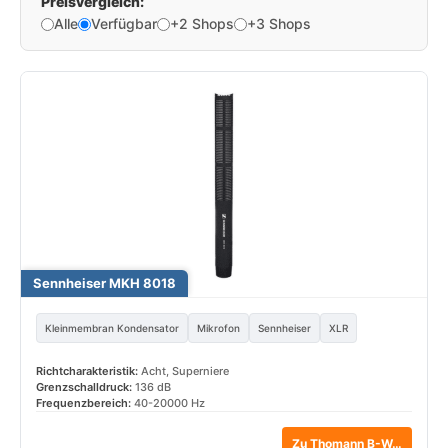
Preisvergleich:
Alle
Verfügbar
+2 Shops
+3 Shops
Sennheiser MKH 8018
Kleinmembran Kondensator
Mikrofon
Sennheiser
XLR
Richtcharakteristik:
Acht, Superniere
Grenzschalldruck:
136 dB
Frequenzbereich:
40-20000 Hz
Zu Thomann B-Ware*