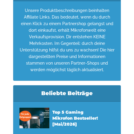
Unsere Produktbeschreibungen beinhalten
Affiliate Links. Das bedeutet, wenn du durch
einen Klick zu einem Partnershop gelangst und
dort einkaufst, erhält Mikrofonwelt eine
Verkaufsprovision. Dir entstehen KEINE
Mehrkosten. Im Gegenteil: durch deine
Unterstützung hilfst du uns zu wachsen! Die hier
dargestellten Preise und Informationen
stammen von unseren Partner-Shops und
werden möglichst täglich aktualisiert.
Beliebte Beiträge
Top 5 Gaming
Mikrofon Bestseller!
[Mai/2026]