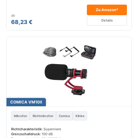
Zu Amazon*
ab
Details
68,23 €
COMICA VM10II
Mikrofon
Richtmikrofon
Comica
Klinke
Richtcharakteristik:
Superniere
Grenzschalldruck:
100 dB