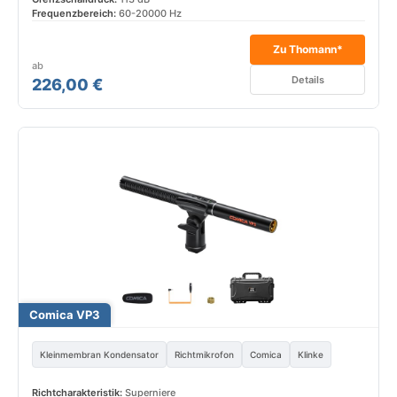
Frequenzbereich:
60-20000 Hz
Zu Thomann*
ab
Details
226,00 €
Comica VP3
Kleinmembran Kondensator
Richtmikrofon
Comica
Klinke
Richtcharakteristik:
Superniere