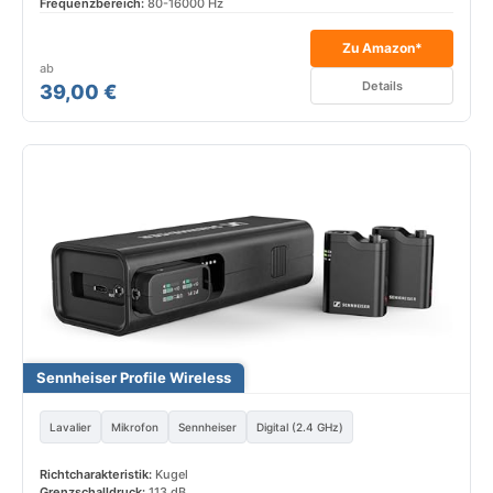
Frequenzbereich:
80-16000 Hz
Zu Amazon*
ab
Details
39,00 €
Sennheiser Profile Wireless
Lavalier
Mikrofon
Sennheiser
Digital (2.4 GHz)
Richtcharakteristik:
Kugel
Grenzschalldruck:
113 dB