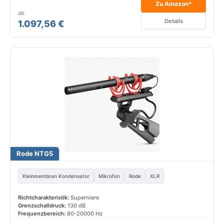
Zu Amazon*
ab
Details
1.097,56 €
Rode NTG5
Kleinmembran Kondensator
Mikrofon
Rode
XLR
Richtcharakteristik:
Superniere
Grenzschalldruck:
130 dB
Frequenzbereich:
80-20000 Hz