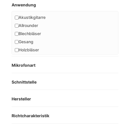
Anwendung
Akustikgitarre
Allrounder
Blechbläser
Gesang
Holzbläser
Home Studio
Mikrofonart
Karaoke
Klavier
Schnittstelle
Livebühne
Schlagzeug
Smartphone
Hersteller
Sprache
Streicher
Richtcharakteristik
Video