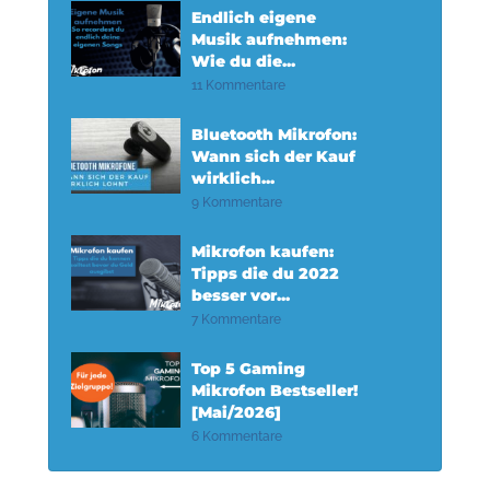
Endlich eigene
Musik aufnehmen:
Wie du die...
11 Kommentare
Bluetooth Mikrofon:
Wann sich der Kauf
wirklich...
9 Kommentare
Mikrofon kaufen:
Tipps die du 2022
besser vor...
7 Kommentare
Top 5 Gaming
Mikrofon Bestseller!
[Mai/2026]
6 Kommentare