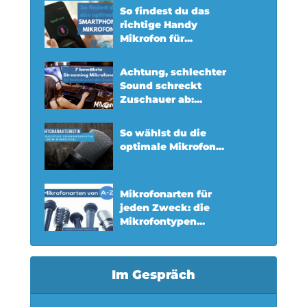
So findest du das
richtige Handy
Mikrofon für...
Achtung, schlechter
Sound schreckt
Zuschauer ab:...
So wählst du die
optimale Mikrofon...
Mikrofonarten für
jeden Zweck: die
Mikrofontypen...
Im Gespräch