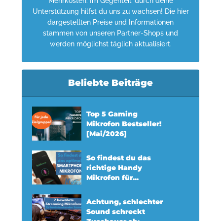
Mehrkosten. Im Gegenteil: durch deine
Unterstützung hilfst du uns zu wachsen! Die hier
dargestellten Preise und Informationen
stammen von unseren Partner-Shops und
werden möglichst täglich aktualisiert.
Beliebte Beiträge
Top 5 Gaming
Mikrofon Bestseller!
[Mai/2026]
So findest du das
richtige Handy
Mikrofon für...
Achtung, schlechter
Sound schreckt