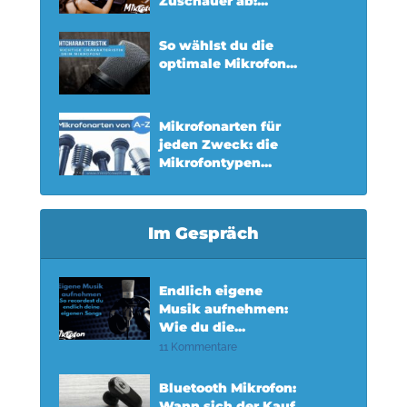
Zuschauer ab:...
So wählst du die
optimale Mikrofon...
Mikrofonarten für
jeden Zweck: die
Mikrofontypen...
Im Gespräch
Endlich eigene
Musik aufnehmen:
Wie du die...
11 Kommentare
Bluetooth Mikrofon:
Wann sich der Kauf