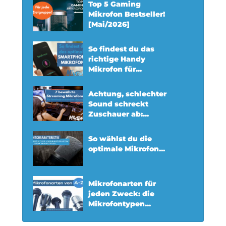
Top 5 Gaming
Mikrofon Bestseller!
[Mai/2026]
So findest du das
richtige Handy
Mikrofon für...
Achtung, schlechter
Sound schreckt
Zuschauer ab:...
So wählst du die
optimale Mikrofon...
Mikrofonarten für
jeden Zweck: die
Mikrofontypen...