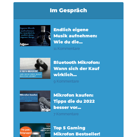
Im Gespräch
Endlich eigene
Musik aufnehmen:
Wie du die...
11 Kommentare
Bluetooth Mikrofon:
Wann sich der Kauf
wirklich...
9 Kommentare
Mikrofon kaufen:
Tipps die du 2022
besser vor...
7 Kommentare
Top 5 Gaming
Mikrofon Bestseller!