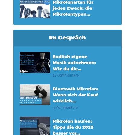
Mikrofonarten für
jeden Zweck: die
Mikrofontypen...
Im Gespräch
Endlich eigene
Musik aufnehmen:
Wie du die...
11 Kommentare
Bluetooth Mikrofon:
Wann sich der Kauf
wirklich...
9 Kommentare
Mikrofon kaufen:
Tipps die du 2022
besser vor...