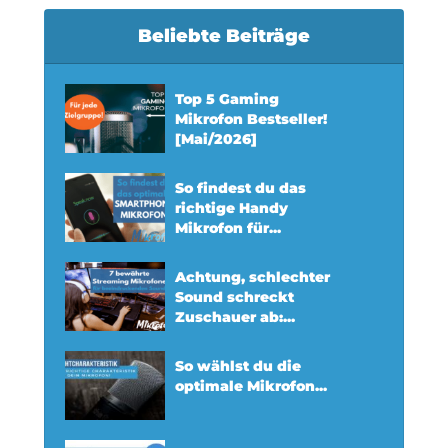
Beliebte Beiträge
Top 5 Gaming
Mikrofon Bestseller!
[Mai/2026]
So findest du das
richtige Handy
Mikrofon für...
Achtung, schlechter
Sound schreckt
Zuschauer ab:...
So wählst du die
optimale Mikrofon...