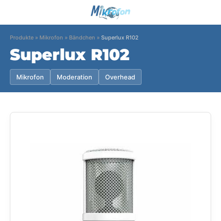
Produkte
»
Mikrofon
»
Bändchen
»
Superlux R102
Superlux R102
Mikrofon
Moderation
Overhead