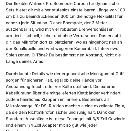
Der flexible Walimex Pro Boompole Carbon für dynamische
Sets bietet dir mit einer stufenlos einstellbaren Länge von 100
cm bis zu beeindruckenden 300 cm die nötige Flexibilität für
nahezu jede Situation. Dieser Boompole, der 3 Meter
ausziehbar ist, wird mit vier robusten Drehverschlüssen
arretiert – schnell, sicher und ohne Verrutschen. Das erlaubt
dir, das Mikrofon dort zu platzieren, wo es hingehört: nah an
der Schallquelle und weit weg vom Kamerabild. Interviews,
Spielszenen, O-Töne? Du bestimmst den Abstand, nicht die
Länge deines Arms.
Durchdachte Details wie der ergonomische Moosgummi-Griff
sorgen für sicheren Halt, egal ob deine Hände vor
Anspannung feucht oder vor Kälte steif sind. Die externe
Kabelführung über die mitgelieferten Klettbänder verhindert
zudem heimliches Klappern im Inneren. Besonders als
Mikrofonangel für DSLR Video macht sie eine exzellente Figur,
da sie dein Richtmikrofon sicher und ruhig hält. Dank der
Standard-Anschlüsse ist diese Tonangel mit 3/8 Zoll Gewinde
und einem 1/4 Zoll Adapter mit so gut wie jeder