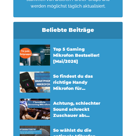
werden möglichst täglich aktualisiert.
Beliebte Beiträge
Top 5 Gaming
Mikrofon Bestseller!
[Mai/2026]
So findest du das
richtige Handy
Mikrofon für...
Achtung, schlechter
Sound schreckt
Zuschauer ab:...
So wählst du die