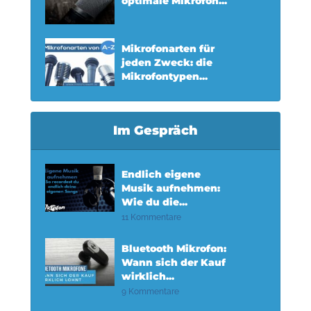
optimale Mikrofon...
Mikrofonarten für
jeden Zweck: die
Mikrofontypen...
Im Gespräch
Endlich eigene
Musik aufnehmen:
Wie du die...
11 Kommentare
Bluetooth Mikrofon:
Wann sich der Kauf
wirklich...
9 Kommentare