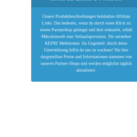
Unsere Produktbeschreibungen beinhalten Affiliate
Links. Das bedeutet, wenn du durch einen Klick zu
einem Partnershop gelangst und dort einkaufst, erhält
Mikrofonwelt eine Verkaufsprovision. Dir entstehen
KEINE Mehrkosten. Im Gegenteil: durch deine
Unterstützung hilfst du uns zu wachsen! Die hier
dargestellten Preise und Informationen stammen von
unseren Partner-Shops und werden möglichst täglich
aktualisiert.