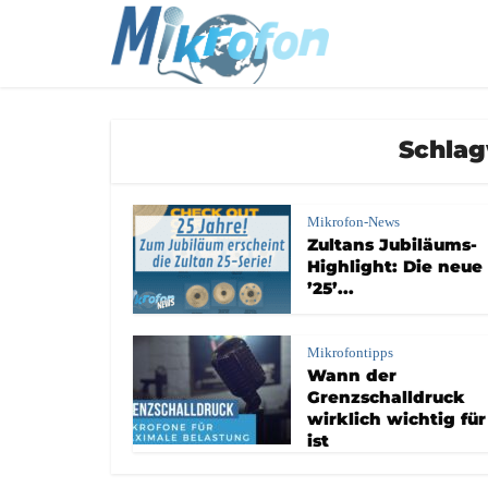
Schlag
Mikrofon-News
Zultans Jubiläums-
Highlight: Die neue
’25’...
Mikrofontipps
Wann der
Grenzschalldruck
wirklich wichtig für
ist