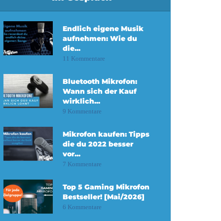
Endlich eigene Musik
aufnehmen: Wie du
die...
11 Kommentare
Bluetooth Mikrofon:
Wann sich der Kauf
wirklich...
9 Kommentare
Mikrofon kaufen: Tipps
die du 2022 besser
vor...
7 Kommentare
Top 5 Gaming Mikrofon
Bestseller! [Mai/2026]
6 Kommentare