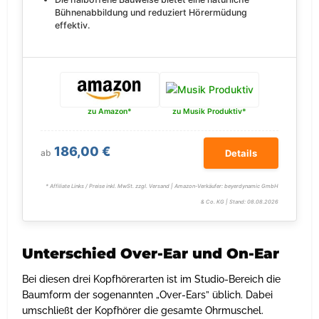
Bühnenabbildung und reduziert Hörermüdung
effektiv.
zu Amazon*
zu Musik Produktiv*
186,00 €
ab
Details
* Affiliate Links / Preise inkl. MwSt. zzgl. Versand | Amazon-Verkäufer: beyerdynamic GmbH
& Co. KG | Stand: 08.08.2026
Unterschied Over-Ear und On-Ear
Bei diesen drei Kopfhörerarten ist im Studio-Bereich die
Baumform der sogenannten „Over-Ears” üblich. Dabei
umschließt der Kopfhörer die gesamte Ohrmuschel.