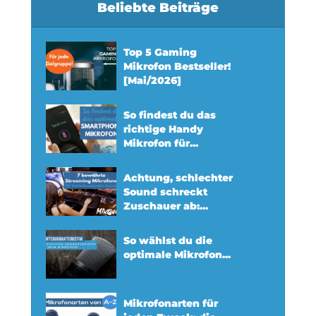
Beliebte Beiträge
Top 5 Gaming
Mikrofon Bestseller!
[Mai/2026]
So findest du das
richtige Handy
Mikrofon für...
Achtung, schlechter
Sound schreckt
Zuschauer ab:...
So wählst du die
optimale Mikrofon...
Mikrofonarten für