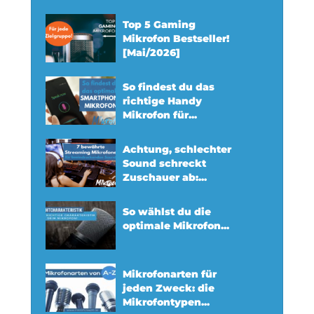
Top 5 Gaming
Mikrofon Bestseller!
[Mai/2026]
So findest du das
richtige Handy
Mikrofon für...
Achtung, schlechter
Sound schreckt
Zuschauer ab:...
So wählst du die
optimale Mikrofon...
Mikrofonarten für
jeden Zweck: die
Mikrofontypen...