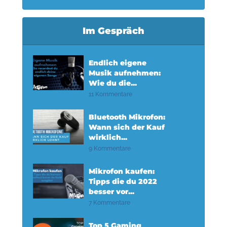
Im Gespräch
Endlich eigene
Musik aufnehmen:
Wie du die...
11 Kommentare
Bluetooth Mikrofon:
Wann sich der Kauf
wirklich...
9 Kommentare
Mikrofon kaufen:
Tipps die du 2022
besser vor...
7 Kommentare
Top 5 Gaming