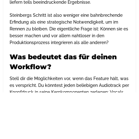
liefern teils beeindruckende Ergebnisse.
Steinbergs Schritt ist also weniger eine bahnbrechende
Erfindung als eine strategische Notwendigkeit, um im
Rennen zu bleiben. Die eigentliche Frage ist: Können sie es
besser machen und vor allem nahtloser in den
Produktionsprozess integrieren als alle anderen?
Was bedeutet das für deinen
Workflow?
Stell dir die Möglichkeiten vor, wenn das Feature hält, was
es verspricht. Du könntest jeden beliebigen Audiotrack per
Knopfdruck in seine Kernkomponenten zerlegen: Vocals,
Drums, Bass und so (Gitarren, Synths, etc.). Das eröffnet ein
ganzes Universum an kreativen Wegen:
Remixing im Handumdrehen:
Erstelle Acapellas und
Instrumentals direkt aus dem Originalsong.
Kreatives Sampling:
Isoliere einzelne Drum-Hits,