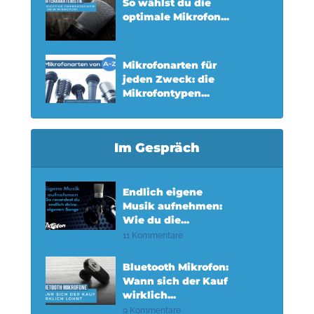
So wählst du die
optimale Mikrofon...
Mikrofonarten für
jeden Zweck: die
Mikrofontypen...
Im Gespräch
Endlich eigene
Musik aufnehmen:
Wie du die...
11 Kommentare
Bluetooth Mikrofon:
Wann sich der Kauf
wirklich...
9 Kommentare