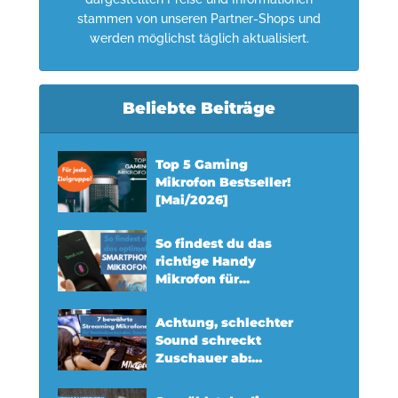
stammen von unseren Partner-Shops und
werden möglichst täglich aktualisiert.
Beliebte Beiträge
Top 5 Gaming
Mikrofon Bestseller!
[Mai/2026]
So findest du das
richtige Handy
Mikrofon für...
Achtung, schlechter
Sound schreckt
Zuschauer ab:...