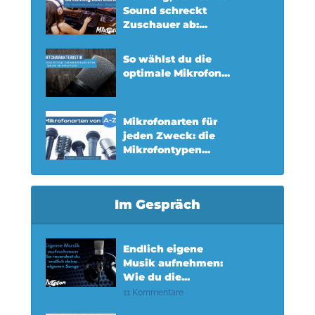
Sound schreckt
Zuschauer ab:...
So wählst du die
optimale Mikrofon...
Mikrofonarten für
jeden Zweck: die
Mikrofontypen...
Im Gespräch
Endlich eigene
Musik aufnehmen:
Wie du die...
11 Kommentare