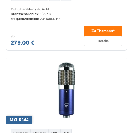
Richtcharakteristik:
Acht
Grenzschalldruck:
135 dB
Frequenzbereich:
20-18000 Hz
Zu Thomann*
ab
Details
279,00 €
MXL R144