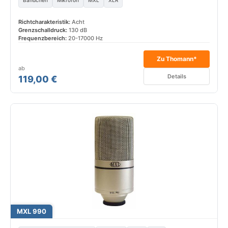
Bändchen
Mikrofon
MXL
XLR
Richtcharakteristik:
Acht
Grenzschalldruck:
130 dB
Frequenzbereich:
20-17000 Hz
Zu Thomann*
ab
Details
119,00 €
MXL 990