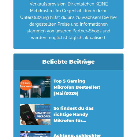
Verkaufsprovision. Dir entstehen KEINE
Mehrkosten. Im Gegenteil: durch deine
Unterstützung hilfst du uns zu wachsen! Die hier
dargestellten Preise und Informationen
stammen von unseren Partner-Shops und
werden möglichst täglich aktualisiert.
Beliebte Beiträge
Top 5 Gaming
Mikrofon Bestseller!
[Mai/2026]
So findest du das
richtige Handy
Mikrofon für...
Achtung, schlechter