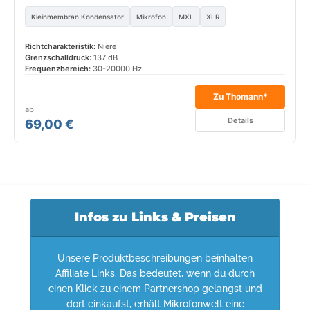
Kleinmembran Kondensator
Mikrofon
MXL
XLR
Richtcharakteristik:
Niere
Grenzschalldruck:
137 dB
Frequenzbereich:
30-20000 Hz
Zu Thomann*
ab
Details
69,00 €
Infos zu Links & Preisen
Unsere Produktbeschreibungen beinhalten
Affiliate Links. Das bedeutet, wenn du durch
einen Klick zu einem Partnershop gelangst und
dort einkaufst, erhält Mikrofonwelt eine