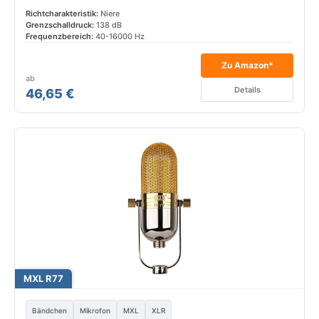
Richtcharakteristik:
Niere
Grenzschalldruck:
138 dB
Frequenzbereich:
40-16000 Hz
Zu Amazon*
ab
Details
46,65 €
MXL R77
Bändchen
Mikrofon
MXL
XLR