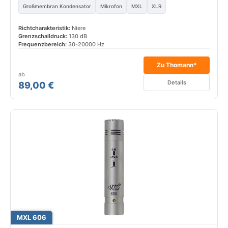
Großmembran Kondensator
Mikrofon
MXL
XLR
Richtcharakteristik:
Niere
Grenzschalldruck:
130 dB
Frequenzbereich:
30-20000 Hz
Zu Thomann*
ab
Details
89,00 €
MXL 606