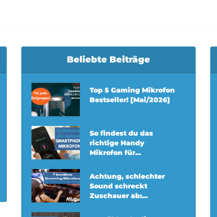
Beliebte Beiträge
Top 5 Gaming Mikrofon
Bestseller! [Mai/2026]
So findest du das
richtige Handy
Mikrofon für...
Achtung, schlechter
Sound schreckt
Zuschauer ab:...