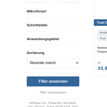
Mikrofonart
Trust 
Schnittstelle
Großm
Anwendungsgebiet
Trust
Richtch
Freque
Sortierung
ab
33,9
Filter anwenden
Filter zurücksetzen
*Affiliate-Link · Preise inkl. 19% MwSt.,
zzgl. Versand · Stand: 06.08.2026 · Preis