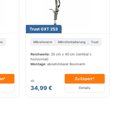
Trust GXT 253
on
Mikrofonarm
Mikrofonhalterung
Trust
Reichweite:
35 cm x 40 cm (vertikal x
horizontal)
Montage:
abnehmbarer Boomarm
on*
Zu Expert*
ab
34,99 €
s
Details