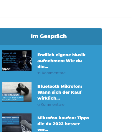
Im Gespräch
Endlich eigene Musik
aufnehmen: Wie du
die...
11 Kommentare
Bluetooth Mikrofon:
Wann sich der Kauf
wirklich...
9 Kommentare
Mikrofon kaufen: Tipps
die du 2022 besser
vor...