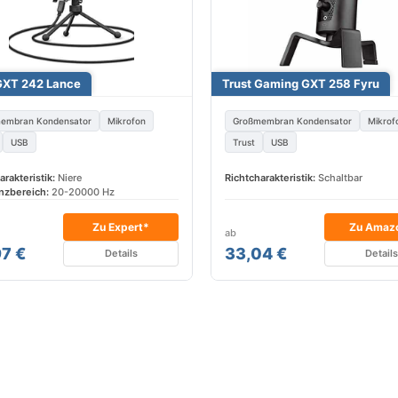
GXT 242 Lance
Trust Gaming GXT 258 Fyru
embran Kondensator
Mikrofon
Großmembran Kondensator
Mikrof
USB
Trust
USB
arakteristik:
Niere
Richtcharakteristik:
Schaltbar
nzbereich:
20-20000 Hz
Zu Expert*
Zu Amaz
ab
7 €
33,04 €
Details
Detail