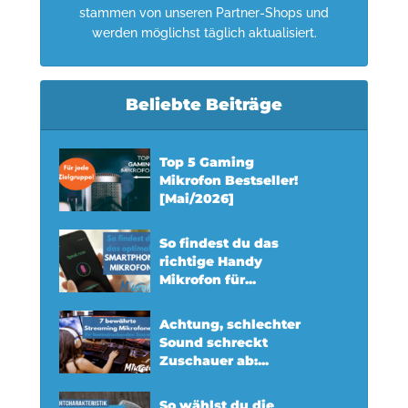
stammen von unseren Partner-Shops und
werden möglichst täglich aktualisiert.
Beliebte Beiträge
Top 5 Gaming
Mikrofon Bestseller!
[Mai/2026]
So findest du das
richtige Handy
Mikrofon für...
Achtung, schlechter
Sound schreckt
Zuschauer ab:...
So wählst du die