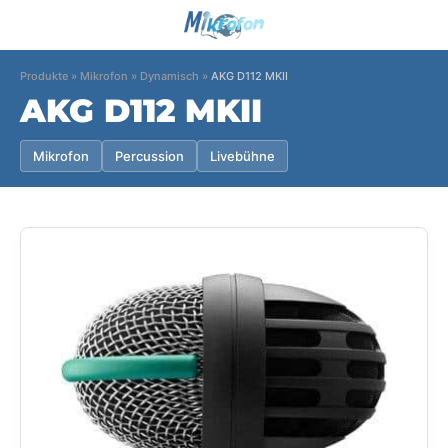
Produkte
»
Mikrofon
»
Dynamisch
»
AKG D112 MKII
AKG D112 MKII
Mikrofon
Percussion
Livebühne