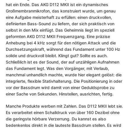
hat ein Ende. Das AKG D112 MKII ist ein dynamisches
Großmembranmikrofon, das konstruiert wurde, um genau
eine Aufgabe meisterhaft zu erfüllen: einen druckvollen,
definierten Bass-Sound zu liefern, der sich praktisch von
selbst in den Mix einfügt. Das Geheimnis liegt im speziell
geformten AKG D112 MKII Frequenzgang. Eine präzise
Anhebung bei 4 kHz sorgt für den nötigen Attack und die
Durchsetzungskraft, während das Fundament unter 100 Hz
solide und druckvoll bleibt. Klingt gut? Sollte es auch.
Schließlich ist es der Sound, der auf unzähligen Aufnahmen
das Fundament legt. Was den Vorgänger, mit Verlaub,
manchmal unhandlich machte, wurde hier elegant gelöst: die
integrierte, flexible Stativhalterung. Die Positionierung in oder
vor der Bassdrum wird damit von einer Geduldsprobe zu
einer Sache von Sekunden. Hinstellen, ausrichten, fertig.
Manche Produkte werben mit Zahlen. Das D112 MKII lebt sie.
Es verarbeitet einen Schalldruck von über 160 Dezibel ohne
die geringste hörbare Verzerrung. Du kannst es also
bedenkenlos direkt in die lauteste Bassdrum stellen. Es wird