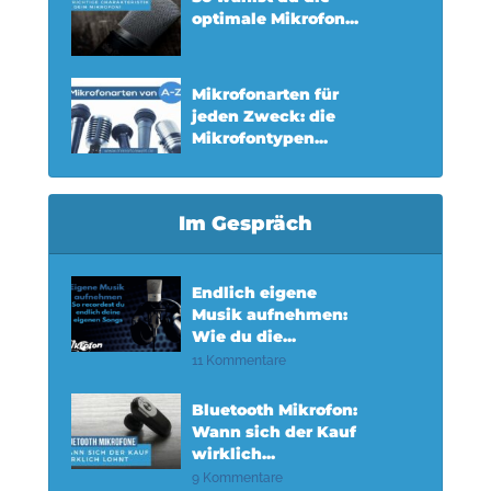
optimale Mikrofon...
Mikrofonarten für
jeden Zweck: die
Mikrofontypen...
Im Gespräch
Endlich eigene
Musik aufnehmen:
Wie du die...
11 Kommentare
Bluetooth Mikrofon:
Wann sich der Kauf
wirklich...
9 Kommentare