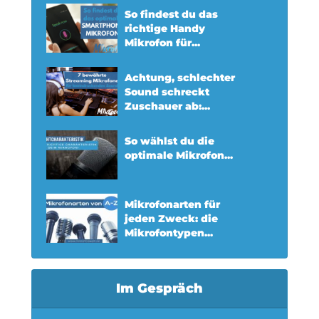
So findest du das
richtige Handy
Mikrofon für...
Achtung, schlechter
Sound schreckt
Zuschauer ab:...
So wählst du die
optimale Mikrofon...
Mikrofonarten für
jeden Zweck: die
Mikrofontypen...
Im Gespräch