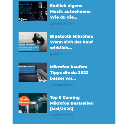
Endlich eigene
Musik aufnehmen:
Wie du die...
11 Kommentare
Bluetooth Mikrofon:
Wann sich der Kauf
wirklich...
9 Kommentare
Mikrofon kaufen:
Tipps die du 2022
besser vor...
7 Kommentare
Top 5 Gaming
Mikrofon Bestseller!
[Mai/2026]
6 Kommentare