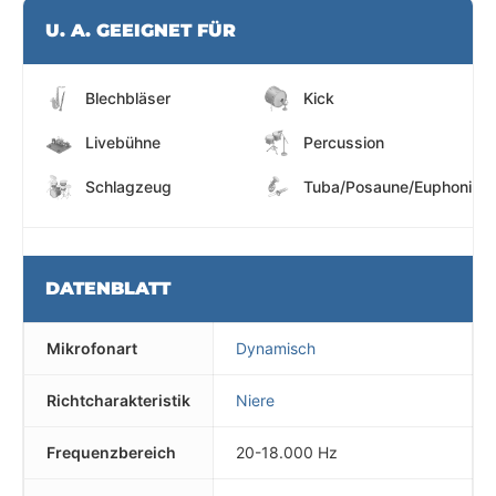
U. A. GEEIGNET FÜR
Blechbläser
Kick
Livebühne
Percussion
Schlagzeug
Tuba/Posaune/Euphonium
DATENBLATT
Mikrofonart
Dynamisch
Richtcharakteristik
Niere
Frequenzbereich
20-18.000 Hz