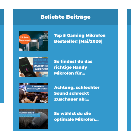
Beliebte Beiträge
Top 5 Gaming Mikrofon
Bestseller! [Mai/2026]
So findest du das
richtige Handy
Mikrofon für...
Achtung, schlechter
Sound schreckt
Zuschauer ab:...
So wählst du die
optimale Mikrofon...