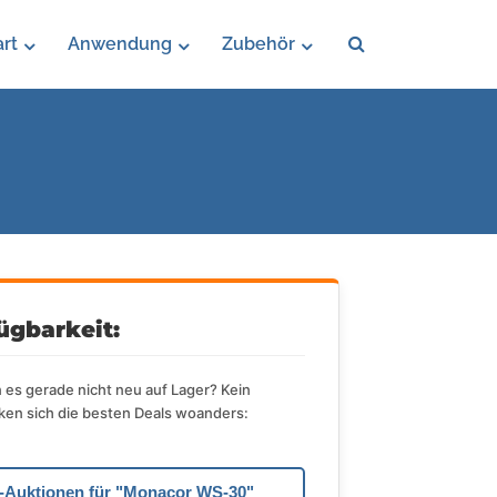
rt
Anwendung
Zubehör
ügbarkeit:
es gerade nicht neu auf Lager? Kein
en sich die besten Deals woanders:
e-Auktionen für "Monacor WS-30"