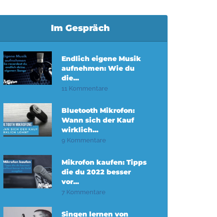
Im Gespräch
Endlich eigene Musik
aufnehmen: Wie du
die...
11 Kommentare
Bluetooth Mikrofon:
Wann sich der Kauf
wirklich...
9 Kommentare
Mikrofon kaufen: Tipps
die du 2022 besser
vor...
7 Kommentare
Singen lernen von