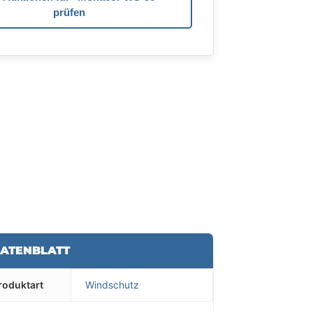
prüfen
ATENBLATT
roduktart
Windschutz