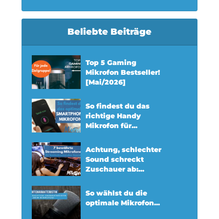
Beliebte Beiträge
Top 5 Gaming
Mikrofon Bestseller!
[Mai/2026]
So findest du das
richtige Handy
Mikrofon für...
Achtung, schlechter
Sound schreckt
Zuschauer ab:...
So wählst du die
optimale Mikrofon...