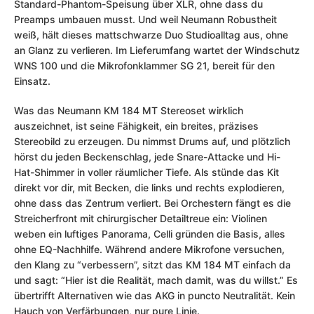
Standard-Phantom-Speisung über XLR, ohne dass du
Preamps umbauen musst. Und weil Neumann Robustheit
weiß, hält dieses mattschwarze Duo Studioalltag aus, ohne
an Glanz zu verlieren. Im Lieferumfang wartet der Windschutz
WNS 100 und die Mikrofonklammer SG 21, bereit für den
Einsatz.
Was das Neumann KM 184 MT Stereoset wirklich
auszeichnet, ist seine Fähigkeit, ein breites, präzises
Stereobild zu erzeugen. Du nimmst Drums auf, und plötzlich
hörst du jeden Beckenschlag, jede Snare-Attacke und Hi-
Hat-Shimmer in voller räumlicher Tiefe. Als stünde das Kit
direkt vor dir, mit Becken, die links und rechts explodieren,
ohne dass das Zentrum verliert. Bei Orchestern fängt es die
Streicherfront mit chirurgischer Detailtreue ein: Violinen
weben ein luftiges Panorama, Celli gründen die Basis, alles
ohne EQ-Nachhilfe. Während andere Mikrofone versuchen,
den Klang zu “verbessern”, sitzt das KM 184 MT einfach da
und sagt: “Hier ist die Realität, mach damit, was du willst.” Es
übertrifft Alternativen wie das AKG in puncto Neutralität. Kein
Hauch von Verfärbungen, nur pure Linie.