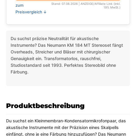
Stand: 07.08.2026 | ANZEIGE/Affiliate Link (inkl.
zum
19% MwSt.)
Preisvergleich ↓
Du suchst präzise Neutralität für akustische
Instrumente? Das Neumann KM 184 MT Stereoset fängt
Overheads, Streicher und Bläser mit chirurgischer
Genauigkeit ein. Transformatorlos, rauschfrei,
Studiostandard seit 1993. Perfektes Stereobild ohne
Färbung.
Produktbeschreibung
Du suchst ein Kleinmembran-Kondensatormikrofonpaar, das
akustische Instrumente mit der Präzision eines Skalpells
einfängt, ohne je eine Färbung hinzuzufügen? Das Neumann