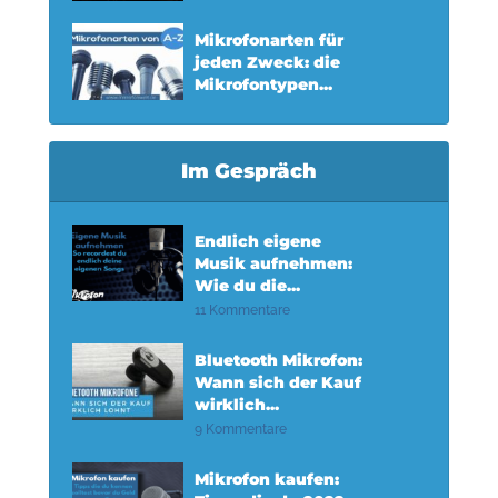
Mikrofonarten für
jeden Zweck: die
Mikrofontypen...
Im Gespräch
Endlich eigene
Musik aufnehmen:
Wie du die...
11 Kommentare
Bluetooth Mikrofon:
Wann sich der Kauf
wirklich...
9 Kommentare
Mikrofon kaufen: