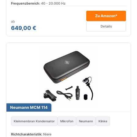
Frequenzbereich:
40 - 20.000 Hz
Zu Amazon*
ab
Details
649,00 €
Neumann MCM 114
Kleinmembran Kondensator
Mikrofon
Neumann
Klinke
Richtcharakteristik:
Niere