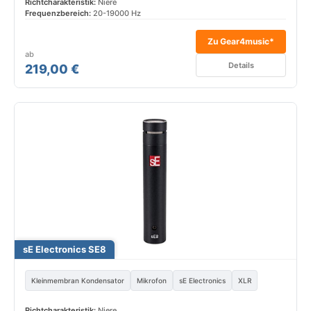
Richtcharakteristik:
Niere
Frequenzbereich:
20-19000 Hz
Zu Gear4music*
ab
Details
219,00 €
sE Electronics SE8
Kleinmembran Kondensator
Mikrofon
sE Electronics
XLR
Richtcharakteristik:
Niere