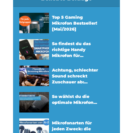
Top 5 Gaming
Mikrofon Bestseller!
[Mai/2026]
So findest du das
richtige Handy
Mikrofon für...
Achtung, schlechter
Sound schreckt
Zuschauer ab:...
So wählst du die
optimale Mikrofon...
Mikrofonarten für
jeden Zweck: die