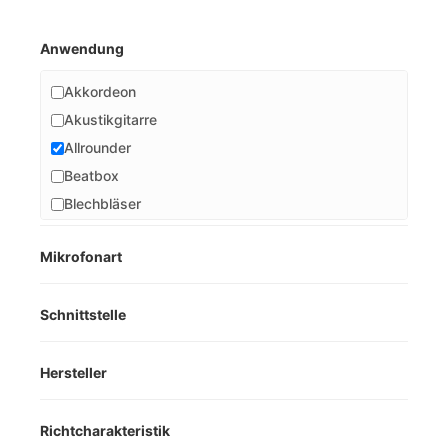
Anwendung
Akkordeon
Akustikgitarre
Allrounder
Beatbox
Blechbläser
E-Bass/Gitarre Amp
Mikrofonart
Gesang
Holzbläser
Schnittstelle
Home Studio
Karaoke
Klavier
Hersteller
Livebühne
Mundharmonika
Richtcharakteristik