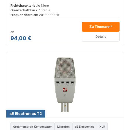
Richtcharakteristik:
Niere
Grenzschalldruck:
150 dB
Frequenzbereich:
20-20000 Hz
Zu Thomann*
ab
Details
94,00 €
sE Electronics T2
Großmembran Kondensator
Mikrofon
sE Electronics
XLR