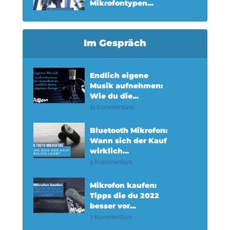
Mikrofontypen...
Im Gespräch
Endlich eigene
Musik aufnehmen:
Wie du die...
11 Kommentare
Bluetooth Mikrofon:
Wann sich der Kauf
wirklich...
9 Kommentare
Mikrofon kaufen:
Tipps die du 2022
besser vor...
7 Kommentare