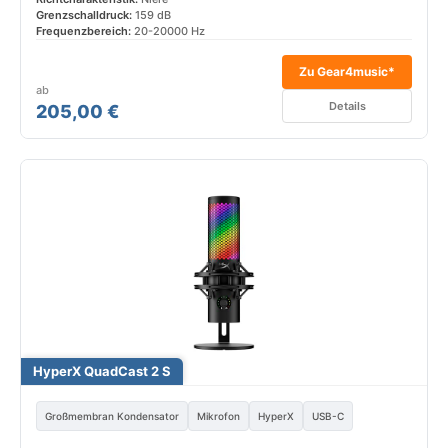
Grenzschalldruck:
159 dB
Frequenzbereich:
20-20000 Hz
Zu Gear4music*
ab
Details
205,00 €
HyperX QuadCast 2 S
Großmembran Kondensator
Mikrofon
HyperX
USB-C