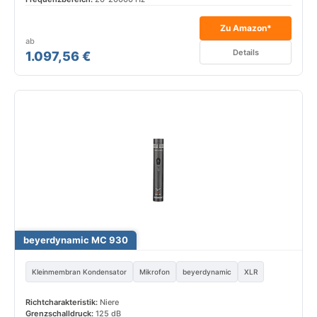
Zu Amazon*
ab
Details
1.097,56 €
beyerdynamic MC 930
Kleinmembran Kondensator
Mikrofon
beyerdynamic
XLR
Richtcharakteristik:
Niere
Grenzschalldruck:
125 dB