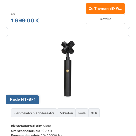
Zu Thomann B-Ware*
ab
Details
1.699,00 €
Rode NT-SF1
Kleinmembran Kondensator
Mikrofon
Rode
XLR
Richtcharakteristik:
Niere
Grenzschalldruck:
129 dB
Frequenzbereich:
20-20000 Hz