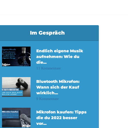
Im Gespräch
Endlich eigene Musik
aufnehmen: Wie du
die...
11 Kommentare
Bluetooth Mikrofon:
Wann sich der Kauf
wirklich...
9 Kommentare
Mikrofon kaufen: Tipps
die du 2022 besser
vor...