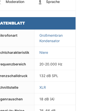
Moderation
Sprache
ATENBLATT
ikrofonart
Großmembran
Kondensator
ichtcharakteristik
Niere
requenzbereich
20-20.000 Hz
renzschalldruck
132 dB SPL
chnittstelle
XLR
igenrauschen
18 dB (A)
ignal-to-Noise
76, 66 dB