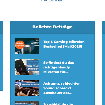
Trag dich ein!
Beliebte Beiträge
Top 5 Gaming Mikrofon
Bestseller! [Mai/2026]
So findest du das
richtige Handy
Mikrofon für...
Achtung, schlechter
Sound schreckt
Zuschauer ab:...
So wählst du die