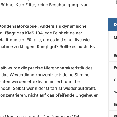
-Bühne. Kein Filter, keine Beschönigung. Nur
D
er Kondensatorkapsel. Anders als dynamische
n, fängt das KMS 104 jede Feinheit deiner
M
treue ein. Für alle, die es leid sind, live wie
ahme zu klingen. Klingt gut? Sollte es auch. Es
R
lb wurde die präzise Nierencharakteristik des
F
f das Wesentliche konzentriert: deine Stimme.
G
ten werden effektiv minimiert, und die
hoch. Selbst wenn der Gitarrist wieder aufdreht.
S
onzentrieren, nicht auf das pfeifende Ungeheuer
E
hen Grenzschalldruck. Das Neumann 104
S