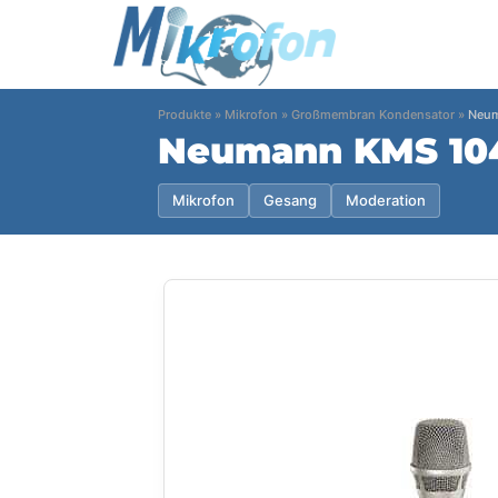
Produkte
»
Mikrofon
»
Großmembran Kondensator
»
Neum
Neumann KMS 10
Mikrofon
Gesang
Moderation