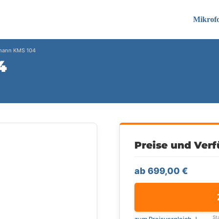
Mikrof
ann KMS 104
4
Preise und Verf
ab 699,00 €
St