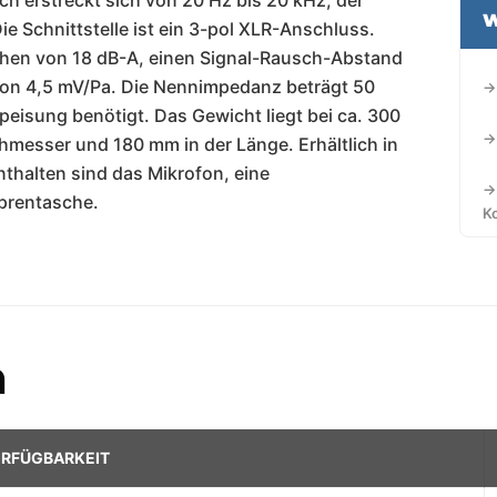
ch erstreckt sich von 20 Hz bis 20 kHz, der
W
ie Schnittstelle ist ein 3-pol XLR-Anschluss.
hen von 18 dB-A, einen Signal-Rausch-Abstand
von 4,5 mV/Pa. Die Nennimpedanz beträgt 50
→
isung benötigt. Das Gewicht liegt bei ca. 300
→
esser und 180 mm in der Länge. Erhältlich in
thalten sind das Mikrofon, eine
→
prentasche.
K
h
VERFÜGBARKEIT