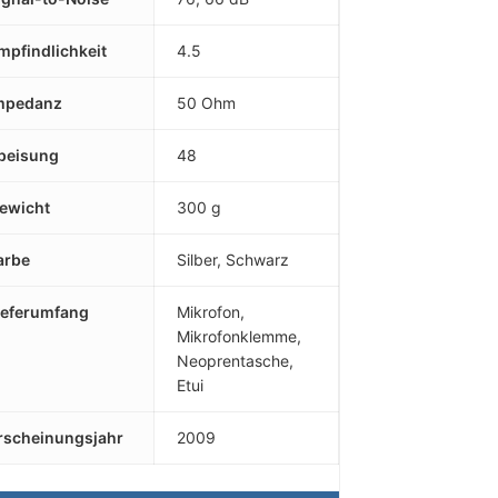
mpfindlichkeit
4.5
mpedanz
50 Ohm
peisung
48
ewicht
300 g
arbe
Silber, Schwarz
ieferumfang
Mikrofon,
Mikrofonklemme,
Neoprentasche,
Etui
rscheinungsjahr
2009