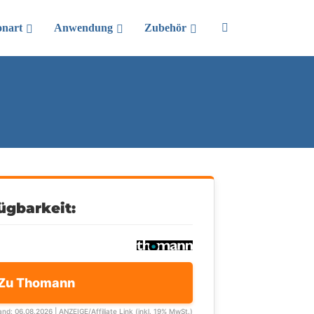
onart
Anwendung
Zubehör
ügbarkeit:
Zu Thomann
and: 06.08.2026 | ANZEIGE/Affiliate Link (inkl. 19% MwSt.)