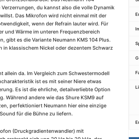
e Verzerrungen, du kannst also die volle Dynamik
E
willst. Das Mikrofon wird nicht einmal mit der
wendigkeit, wenn der Refrain lauter wird. Für
I
er und Wärme im unteren Frequenzbereich
en, gibt es die Variante Neumann KMS 104 Plus.
S
ch in klassischem Nickel oder dezentem Schwarz
G
F
t allein da. Im Vergleich zum Schwestermodell
harakteristik ist es mit seiner Niere etwas
L
ung. Es ist die ehrliche, detailverliebte Option
ung. Während andere wie das Shure KSM9 auf
en, perfektioniert Neumann hier eine einzige
ound für die Bühne zu liefern.
E
ofon (Druckgradientenwandler) mit