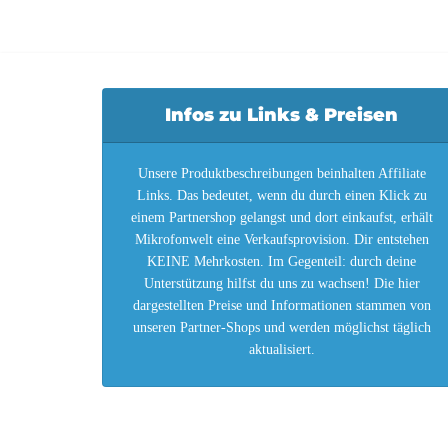
Infos zu Links & Preisen
Unsere Produktbeschreibungen beinhalten Affiliate
Links. Das bedeutet, wenn du durch einen Klick zu
einem Partnershop gelangst und dort einkaufst, erhält
Mikrofonwelt eine Verkaufsprovision. Dir entstehen
KEINE Mehrkosten. Im Gegenteil: durch deine
Unterstützung hilfst du uns zu wachsen! Die hier
dargestellten Preise und Informationen stammen von
unseren Partner-Shops und werden möglichst täglich
aktualisiert.