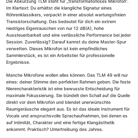
Die Abkürzung TLM steht für „transformatorloses Mikrofon“.
Im Klartext: Du erhältst die klangliche Signatur eines
Röhrenklassikers, verpackt in einer absolut wartungsfreien
Transistorschaltung. Das bedeutet für dich ein extrem
niedriges Eigenrauschen von nur 12 dB(A), hohe
Aussteuerbarkeit und eine verlässliche Performance bei jeder
Session. Zuverlässig? Darauf kannst du deine Master-Spur
verwetten. Dieses Mikrofon ist kein empfindliches
Sammlerstück, es ist ein Arbeitstier für professionelle
Ergebnisse.
Manche Mikrofone wollen alles können. Das TLM 49 will nur
eines: deiner Stimme den perfekten Rahmen geben. Die feste
Nierencharakteristik ist eine bewusste Entscheidung für
maximale Fokussierung. Sie bündelt den Schall auf die Quelle
direkt vor dem Mikrofon und blendet unerwünschte
Raumgeräusche elegant aus. Es ist das ideale Instrument für
Vocals und anspruchsvolle Sprachaufnahmen, bei denen es
auf Intimität, Charakter und eine fertige Klangästhetik
ankommt. Praktisch? Untertreibung des Jahres.