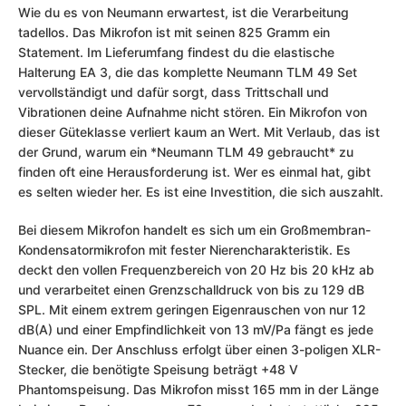
Wie du es von Neumann erwartest, ist die Verarbeitung
tadellos. Das Mikrofon ist mit seinen 825 Gramm ein
Statement. Im Lieferumfang findest du die elastische
Halterung EA 3, die das komplette Neumann TLM 49 Set
vervollständigt und dafür sorgt, dass Trittschall und
Vibrationen deine Aufnahme nicht stören. Ein Mikrofon von
dieser Güteklasse verliert kaum an Wert. Mit Verlaub, das ist
der Grund, warum ein *Neumann TLM 49 gebraucht* zu
finden oft eine Herausforderung ist. Wer es einmal hat, gibt
es selten wieder her. Es ist eine Investition, die sich auszahlt.
Bei diesem Mikrofon handelt es sich um ein Großmembran-
Kondensatormikrofon mit fester Nierencharakteristik. Es
deckt den vollen Frequenzbereich von 20 Hz bis 20 kHz ab
und verarbeitet einen Grenzschalldruck von bis zu 129 dB
SPL. Mit einem extrem geringen Eigenrauschen von nur 12
dB(A) und einer Empfindlichkeit von 13 mV/Pa fängt es jede
Nuance ein. Der Anschluss erfolgt über einen 3-poligen XLR-
Stecker, die benötigte Speisung beträgt +48 V
Phantomspeisung. Das Mikrofon misst 165 mm in der Länge