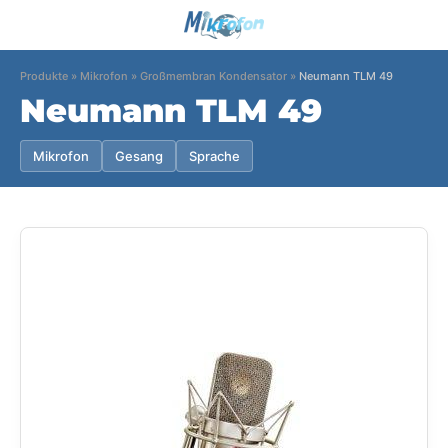
Produkte
»
Mikrofon
»
Großmembran Kondensator
»
Neumann TLM 49
Neumann TLM 49
Mikrofon
Gesang
Sprache