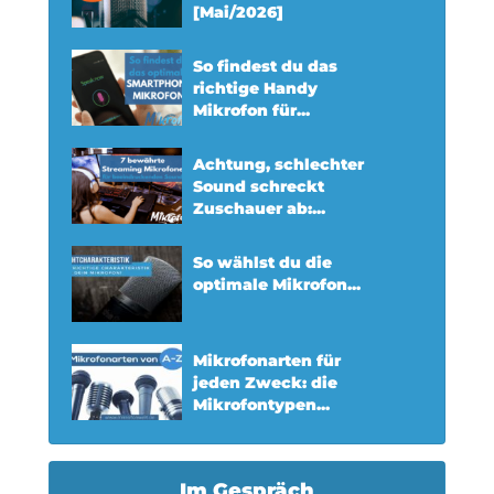
[Mai/2026]
So findest du das
richtige Handy
Mikrofon für...
Achtung, schlechter
Sound schreckt
Zuschauer ab:...
So wählst du die
optimale Mikrofon...
Mikrofonarten für
jeden Zweck: die
Mikrofontypen...
Im Gespräch