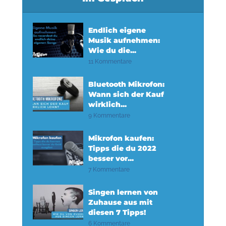
Endlich eigene
Musik aufnehmen:
Wie du die...
11 Kommentare
Bluetooth Mikrofon:
Wann sich der Kauf
wirklich...
9 Kommentare
Mikrofon kaufen:
Tipps die du 2022
besser vor...
7 Kommentare
Singen lernen von
Zuhause aus mit
diesen 7 Tipps!
6 Kommentare