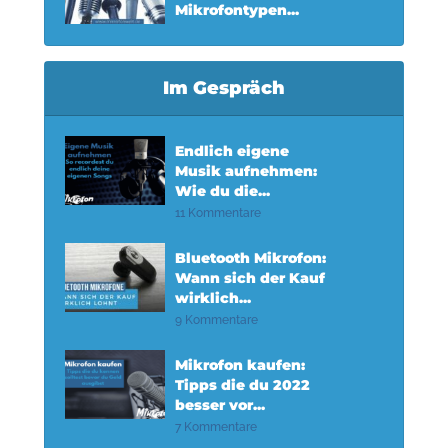
Mikrofontypen...
Im Gespräch
Endlich eigene
Musik aufnehmen:
Wie du die...
11 Kommentare
Bluetooth Mikrofon:
Wann sich der Kauf
wirklich...
9 Kommentare
Mikrofon kaufen:
Tipps die du 2022
besser vor...
7 Kommentare