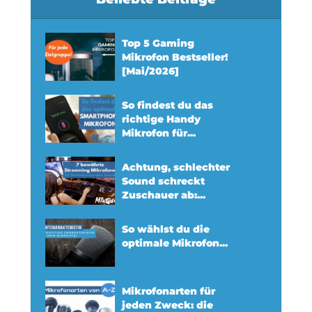
Top 5 Gaming
Mikrofon Bestseller!
[Mai/2026]
So findest du das
richtige Handy
Mikrofon für...
Achtung, schlechter
Sound schreckt
Zuschauer ab:...
So wählst du die
optimale Mikrofon...
Mikrofonarten für
jeden Zweck: die