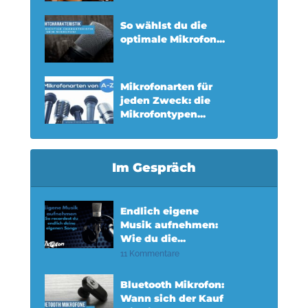
So wählst du die
optimale Mikrofon...
Mikrofonarten für
jeden Zweck: die
Mikrofontypen...
Im Gespräch
Endlich eigene
Musik aufnehmen:
Wie du die...
11 Kommentare
Bluetooth Mikrofon:
Wann sich der Kauf