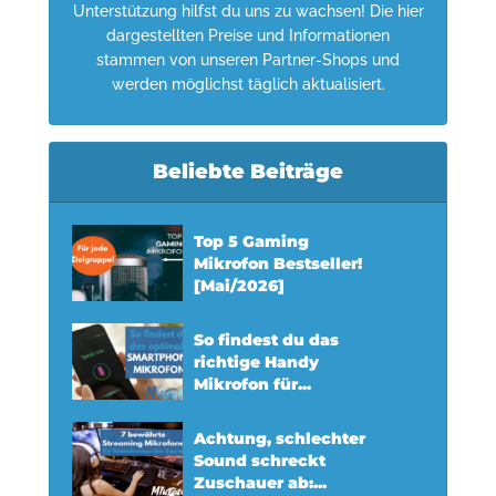
Unterstützung hilfst du uns zu wachsen! Die hier
dargestellten Preise und Informationen
stammen von unseren Partner-Shops und
werden möglichst täglich aktualisiert.
Beliebte Beiträge
Top 5 Gaming
Mikrofon Bestseller!
[Mai/2026]
So findest du das
richtige Handy
Mikrofon für...
Achtung, schlechter
Sound schreckt
Zuschauer ab:...