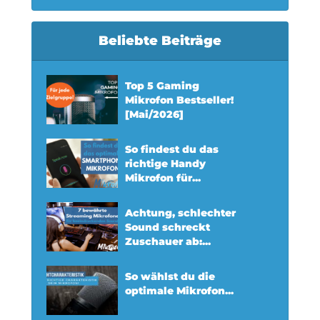
Beliebte Beiträge
Top 5 Gaming
Mikrofon Bestseller!
[Mai/2026]
So findest du das
richtige Handy
Mikrofon für...
Achtung, schlechter
Sound schreckt
Zuschauer ab:...
So wählst du die
optimale Mikrofon...