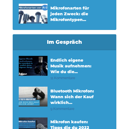
Mikrofonarten für
jeden Zweck: die
Mikrofontypen...
Im Gespräch
Endlich eigene
Musik aufnehmen:
Wie du die...
11 Kommentare
Bluetooth Mikrofon:
Wann sich der Kauf
wirklich...
9 Kommentare
Mikrofon kaufen:
Tipps die du 2022