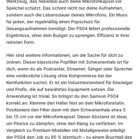
Werkzeug, das nebenbei auch deine Mikrofonkapsel vor
Speichel schützt. Das schont nicht nur deine Aufnahmen,
sondern auch die Lebensdauer deines Mikrofons. Ein Muss
für jeden, der regelmäßig einen Popschutz für
Gesangsaufnahmen benötigt. Der PS04 liefert professionelle
Ergebnisse, ohne dein Budget zu sprengen. Effizienz in ihrer
reinsten Form.
Hier sind weitere Informationen, um die Sache für dich zu
ordnen. Dieser klassische Popfilter mit Schwanenhals ist für
dich, wenn du als Podcaster, Streamer, Sänger oder Sprecher
eine verlässliche Lösung ohne Kompromisse bei der
Kernfunktion suchst. Er ist ein Industriestandard für Einsteiger
und Profis, die auf bewährtes Equipment setzen. Die
Anwendung ist trivial. So bringst du den Samson PS04
korrekt an: Klemme den Halter fest an dein Mikrofonstativ.
Positioniere den Filter dann mit dem Schwanenhals etwa 5
bis 15 cm vor der Mikrofonkapsel. Dieser Abstand ist ideal,
um Plosive zu dämpfen, ohne den Klang zu verfärben. Im
Vergleich zu Premium-Modellen mit Metallgewebe erledigt
der PS04 den Job zu 95 % identisch – zu einem Bruchteil des