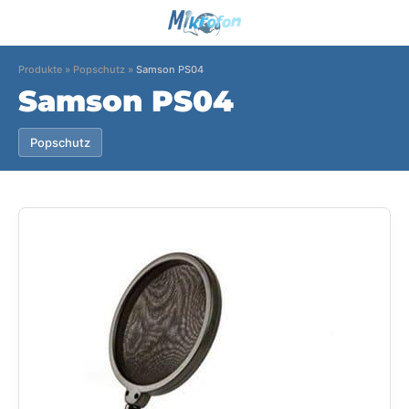
Produkte
»
Popschutz
»
Samson PS04
Samson PS04
Popschutz