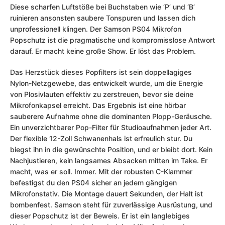
Diese scharfen Luftstöße bei Buchstaben wie ‘P’ und ‘B’
ruinieren ansonsten saubere Tonspuren und lassen dich
unprofessionell klingen. Der Samson PS04 Mikrofon
Popschutz ist die pragmatische und kompromisslose Antwort
darauf. Er macht keine große Show. Er löst das Problem.
Das Herzstück dieses Popfilters ist sein doppellagiges
Nylon-Netzgewebe, das entwickelt wurde, um die Energie
von Plosivlauten effektiv zu zerstreuen, bevor sie deine
Mikrofonkapsel erreicht. Das Ergebnis ist eine hörbar
sauberere Aufnahme ohne die dominanten Plopp-Geräusche.
Ein unverzichtbarer Pop-Filter für Studioaufnahmen jeder Art.
Der flexible 12-Zoll Schwanenhals ist erfreulich stur. Du
biegst ihn in die gewünschte Position, und er bleibt dort. Kein
Nachjustieren, kein langsames Absacken mitten im Take. Er
macht, was er soll. Immer. Mit der robusten C-Klammer
befestigst du den PS04 sicher an jedem gängigen
Mikrofonstativ. Die Montage dauert Sekunden, der Halt ist
bombenfest. Samson steht für zuverlässige Ausrüstung, und
dieser Popschutz ist der Beweis. Er ist ein langlebiges