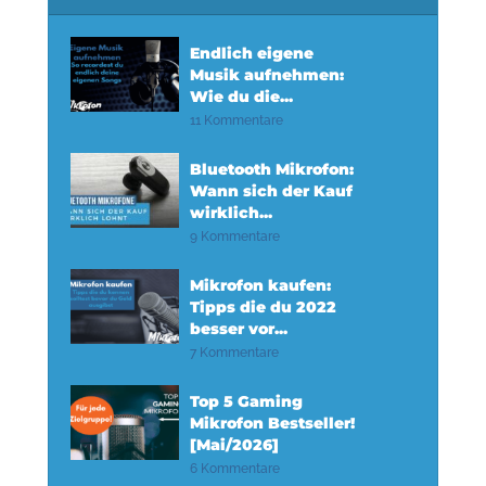
Endlich eigene
Musik aufnehmen:
Wie du die...
11 Kommentare
Bluetooth Mikrofon:
Wann sich der Kauf
wirklich...
9 Kommentare
Mikrofon kaufen:
Tipps die du 2022
besser vor...
7 Kommentare
Top 5 Gaming
Mikrofon Bestseller!
[Mai/2026]
6 Kommentare