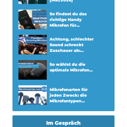
So findest du das
richtige Handy
Mikrofon für...
Achtung, schlechter
Sound schreckt
Zuschauer ab:...
So wählst du die
optimale Mikrofon...
Mikrofonarten für
jeden Zweck: die
Mikrofontypen...
Im Gespräch