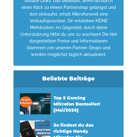
Affiliate Links. Das bedeutet, wenn du durch
einen Klick zu einem Partnershop gelangst und
dort einkaufst, erhält Mikrofonwelt eine
Verkaufsprovision. Dir entstehen KEINE
Mehrkosten. Im Gegenteil: durch deine
Unterstützung hilfst du uns zu wachsen! Die hier
dargestellten Preise und Informationen
stammen von unseren Partner-Shops und
werden möglichst täglich aktualisiert.
Beliebte Beiträge
Top 5 Gaming
Mikrofon Bestseller!
[Mai/2026]
So findest du das
richtige Handy