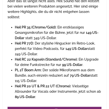
Aber das ist längst nicht alles. Heil Sound hat den Rotstift
bei vielen weiteren Produkten angesetzt. Hier sind einige
weitere Highlights, die du dir nicht entgehen lassen
solltest:
Heil PR 35 (Chrome/Gold):
Ein erstklassiges
Gesangsmikrofon für die Bühne, jetzt für nur
149 US-
Dollar
statt 349 US-Dollar.
Heil PR 77D:
Der stylishe Hingucker im Retro-Look,
perfekt für Video-Podcasts, für
149 US-Dollar
statt
249 US-Dollar.
Heil RC 22 Kapseln (Standard/Chrome):
Ein Upgrade
für deine Funkstrecke für nur
99 US-Dollar
.
PL 2T Boom Arm:
Der solide Mikrofonarm aus dem
Bundle, auch einzeln reduziert auf
79 US-Dollar
statt
115 US-Dollar.
Heil PR 20 UT & PR 22 UT (Chrome):
Vielseitige
Allrounder für Vocals oder Instrumente, jetzt schon ab
89 US-Dollar
.