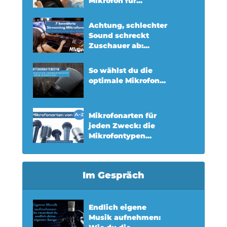
Mikrofon für...
Achtung, schlechter
Sound schreckt
Zuschauer ab:...
So wählst du die
optimale Mikrofon...
Mikrofonarten für
jeden Zweck: die
Mikrofontypen...
Im Gespräch
Endlich eigene
Musik aufnehmen: