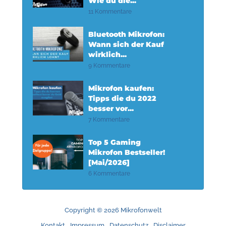
Wie du die...
11 Kommentare
Bluetooth Mikrofon:
Wann sich der Kauf
wirklich...
9 Kommentare
Mikrofon kaufen:
Tipps die du 2022
besser vor...
7 Kommentare
Top 5 Gaming
Mikrofon Bestseller!
[Mai/2026]
6 Kommentare
Copyright © 2026 Mikrofonwelt
Kontakt
Impressum
Datenschutz
Disclaimer