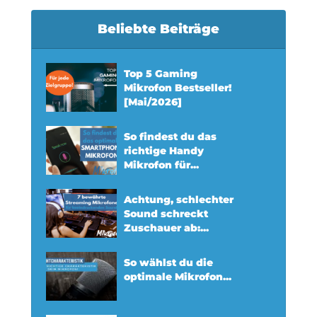
Beliebte Beiträge
Top 5 Gaming
Mikrofon Bestseller!
[Mai/2026]
So findest du das
richtige Handy
Mikrofon für...
Achtung, schlechter
Sound schreckt
Zuschauer ab:...
So wählst du die
optimale Mikrofon...