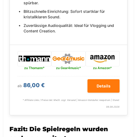
spürbar.
Blitzschnelle Einrichtung: Sofort startklar für
kristallklaren Sound.
Zuverlässige Audioqualität: Ideal für Vlogging und
Content Creation.
zu Thomann*
zu Gear4music*
zu Amazon*
86,00 €
ab
Details
* Affiliate Links / Preise inkl. MwSt. zzgl. Versand | Amazon-Verkäufer: keepdrum | Stand:
08.08.2026
Fazit: Die Spielregeln wurden