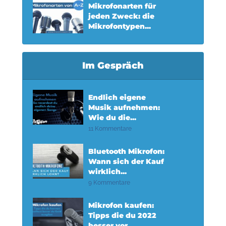
Mikrofonarten für
jeden Zweck: die
Mikrofontypen...
Im Gespräch
Endlich eigene
Musik aufnehmen:
Wie du die...
11 Kommentare
Bluetooth Mikrofon:
Wann sich der Kauf
wirklich...
9 Kommentare
Mikrofon kaufen:
Tipps die du 2022
besser vor...