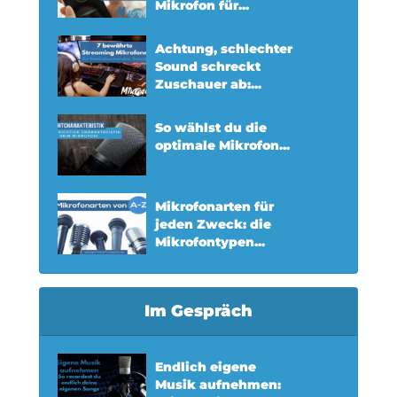
Mikrofon für...
Achtung, schlechter
Sound schreckt
Zuschauer ab:...
So wählst du die
optimale Mikrofon...
Mikrofonarten für
jeden Zweck: die
Mikrofontypen...
Im Gespräch
Endlich eigene
Musik aufnehmen: