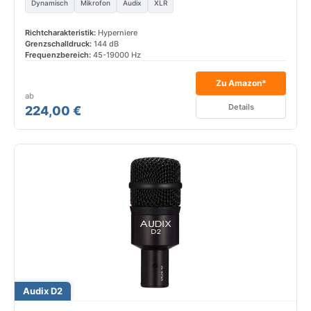
Dynamisch
Mikrofon
Audix
XLR
Richtcharakteristik:
Hyperniere
Grenzschalldruck:
144 dB
Frequenzbereich:
45-19000 Hz
Zu Amazon*
ab
Details
224,00 €
Audix D2