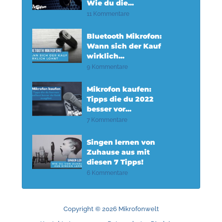
Wie du die...
11 Kommentare
Bluetooth Mikrofon:
Wann sich der Kauf
wirklich...
9 Kommentare
Mikrofon kaufen:
Tipps die du 2022
besser vor...
7 Kommentare
Singen lernen von
Zuhause aus mit
diesen 7 Tipps!
6 Kommentare
Copyright © 2026 Mikrofonwelt