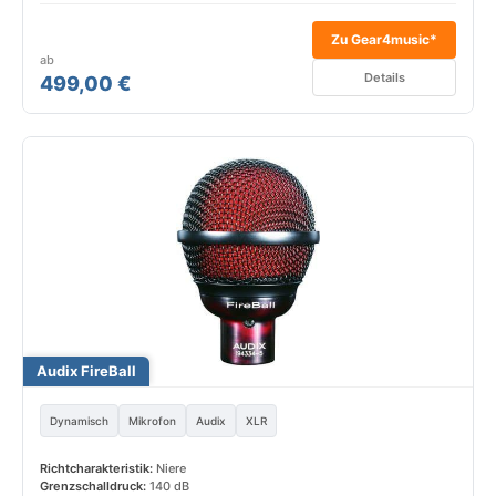
Zu Gear4music*
ab
Details
499,00 €
Audix FireBall
Dynamisch
Mikrofon
Audix
XLR
Richtcharakteristik:
Niere
Grenzschalldruck:
140 dB