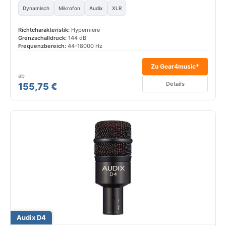
Dynamisch
Mikrofon
Audix
XLR
Richtcharakteristik:
Hyperniere
Grenzschalldruck:
144 dB
Frequenzbereich:
44-18000 Hz
Zu Gear4music*
ab
Details
155,75 €
Audix D4