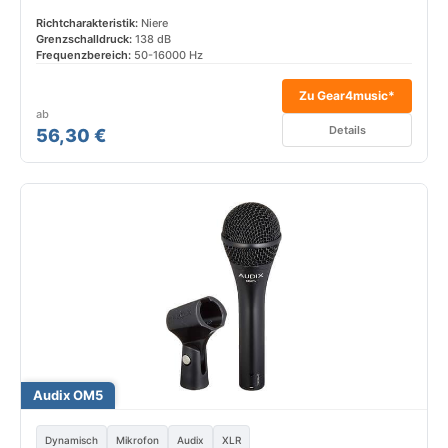
Richtcharakteristik:
Niere
Grenzschalldruck:
138 dB
Frequenzbereich:
50-16000 Hz
Zu Gear4music*
ab
Details
56,30 €
Audix OM5
Dynamisch
Mikrofon
Audix
XLR