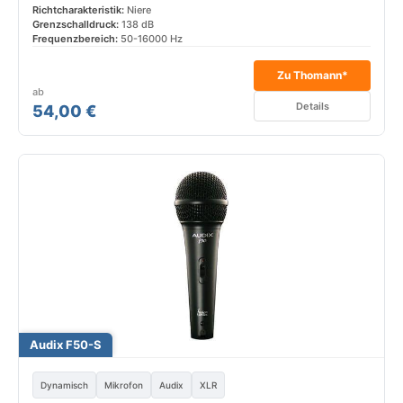
Richtcharakteristik:
Niere
Grenzschalldruck:
138 dB
Frequenzbereich:
50-16000 Hz
Zu Thomann*
ab
Details
54,00 €
Audix F50-S
Dynamisch
Mikrofon
Audix
XLR