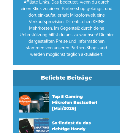
Affiliate Links. Das bedeutet, wenn du durch
einen Klick zu einem Partnershop gelangst und
dort einkaufst, erhält Mikrofonwelt eine
Verkaufsprovision. Dir entstehen KEINE
Mehrkosten. Im Gegenteil: durch deine
Unterstützung hilfst du uns zu wachsen! Die hier
dargestellten Preise und Informationen
stammen von unseren Partner-Shops und
werden möglichst täglich aktualisiert.
Beliebte Beiträge
Top 5 Gaming
Mikrofon Bestseller!
[Mai/2026]
So findest du das
richtige Handy