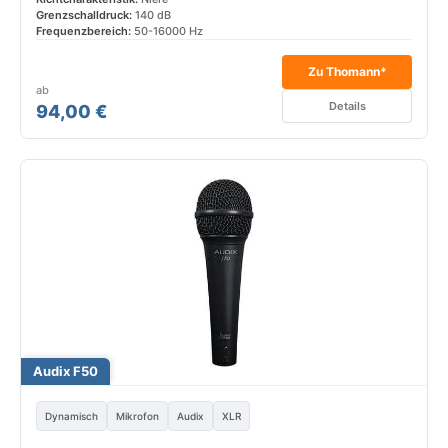
Grenzschalldruck:
140 dB
Frequenzbereich:
50-16000 Hz
Zu Thomann*
ab
Details
94,00 €
Audix F50
Dynamisch
Mikrofon
Audix
XLR