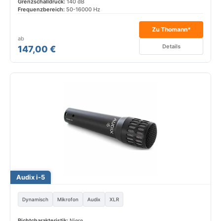
Grenzschalldruck:
140 dB
Frequenzbereich:
50-16000 Hz
Zu Thomann*
ab
Details
147,00 €
Audix i-5
Dynamisch
Mikrofon
Audix
XLR
Richtcharakteristik:
Niere