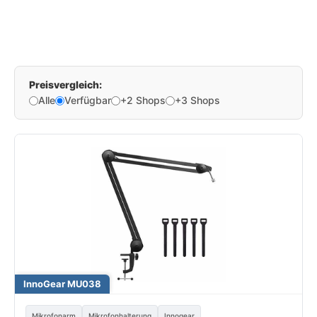
Preisvergleich:
Alle
Verfügbar
+2 Shops
+3 Shops
InnoGear MU038
Mikrofonarm
Mikrofonhalterung
Innogear