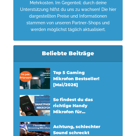
Mehrkosten. Im Gegenteil: durch deine
Unterstützung hilfst du uns zu wachsen! Die hier
dargestellten Preise und Informationen
stammen von unseren Partner-Shops und
werden möglichst täglich aktualisiert.
Beliebte Beiträge
Top 5 Gaming
Mikrofon Bestseller!
[Mai/2026]
So findest du das
richtige Handy
Mikrofon für...
Achtung, schlechter
Sound schreckt