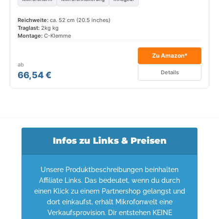
Reichweite:
ca. 52 cm (20.5 inches)
Traglast:
2kg kg
Montage:
C-Klemme
Zu Amazon*
ab
Details
66,54 €
Infos zu Links & Preisen
Unsere Produktbeschreibungen beinhalten
Affiliate Links. Das bedeutet, wenn du durch
einen Klick zu einem Partnershop gelangst und
dort einkaufst, erhält Mikrofonwelt eine
Verkaufsprovision. Dir entstehen KEINE