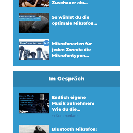
Zuschauer ab:...
So wählst du die
optimale Mikrofon...
Mikrofonarten für
jeden Zweck: die
Mikrofontypen...
Im Gespräch
Endlich eigene
Musik aufnehmen:
Wie du die...
11 Kommentare
Bluetooth Mikrofon: