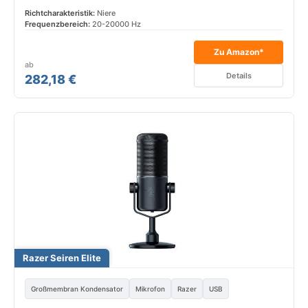
Richtcharakteristik:
Niere
Frequenzbereich:
20-20000 Hz
Zu Amazon*
ab
Details
282,18 €
Razer Seiren Elite
Großmembran Kondensator
Mikrofon
Razer
USB