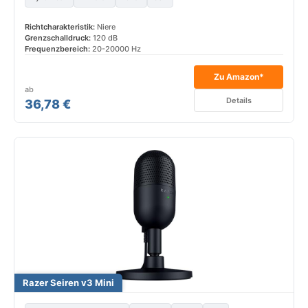
Richtcharakteristik:
Niere
Grenzschalldruck:
120 dB
Frequenzbereich:
20-20000 Hz
Zu Amazon*
ab
Details
36,78 €
Razer Seiren v3 Mini