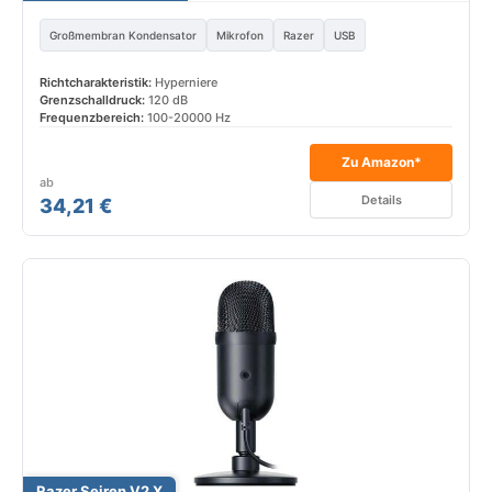
Großmembran Kondensator
Mikrofon
Razer
USB
Richtcharakteristik:
Hyperniere
Grenzschalldruck:
120 dB
Frequenzbereich:
100-20000 Hz
Zu Amazon*
ab
Details
34,21 €
Razer Seiren V2 X