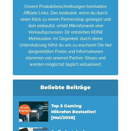
Unsere Produktbeschreibungen beinhalten
Affiliate Links. Das bedeutet, wenn du durch
einen Klick zu einem Partnershop gelangst und
dort einkaufst, erhält Mikrofonwelt eine
Verkaufsprovision. Dir entstehen KEINE
Mehrkosten. Im Gegenteil: durch deine
Unterstützung hilfst du uns zu wachsen! Die hier
dargestellten Preise und Informationen
stammen von unseren Partner-Shops und
werden möglichst täglich aktualisiert.
Beliebte Beiträge
Top 5 Gaming
Mikrofon Bestseller!
[Mai/2026]