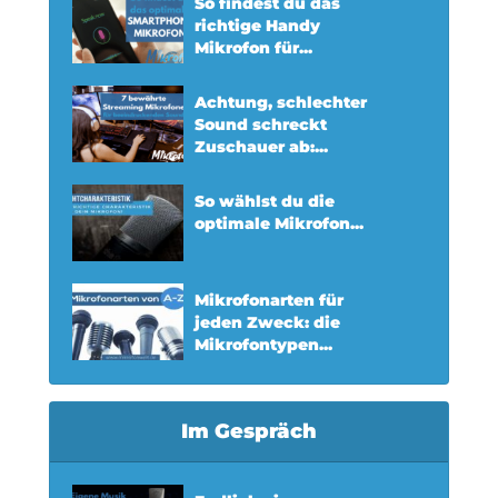
So findest du das
richtige Handy
Mikrofon für...
Achtung, schlechter
Sound schreckt
Zuschauer ab:...
So wählst du die
optimale Mikrofon...
Mikrofonarten für
jeden Zweck: die
Mikrofontypen...
Im Gespräch