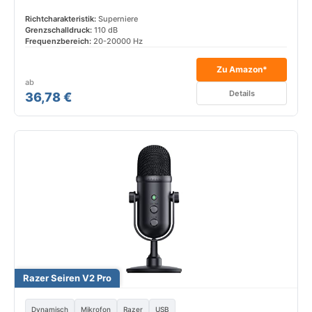
Richtcharakteristik:
Superniere
Grenzschalldruck:
110 dB
Frequenzbereich:
20-20000 Hz
Zu Amazon*
ab
Details
36,78 €
Razer Seiren V2 Pro
Dynamisch
Mikrofon
Razer
USB