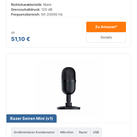
Richtcharakteristik:
Niere
Grenzschalldruck:
120 dB
Frequenzbereich:
50-20000 Hz
Zu Amazon*
ab
Details
51,10 €
Razer Seiren Mini (v1)
Großmembran Kondensator
Mikrofon
Razer
USB