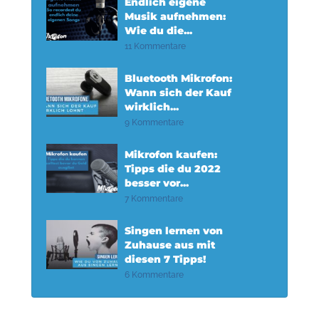
Endlich eigene
Musik aufnehmen:
Wie du die...
11 Kommentare
Bluetooth Mikrofon:
Wann sich der Kauf
wirklich...
9 Kommentare
Mikrofon kaufen:
Tipps die du 2022
besser vor...
7 Kommentare
Singen lernen von
Zuhause aus mit
diesen 7 Tipps!
6 Kommentare