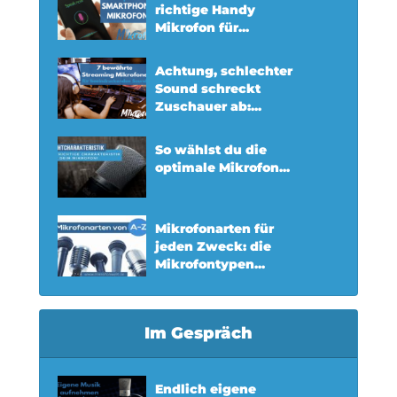
richtige Handy
Mikrofon für...
Achtung, schlechter
Sound schreckt
Zuschauer ab:...
So wählst du die
optimale Mikrofon...
Mikrofonarten für
jeden Zweck: die
Mikrofontypen...
Im Gespräch
Endlich eigene