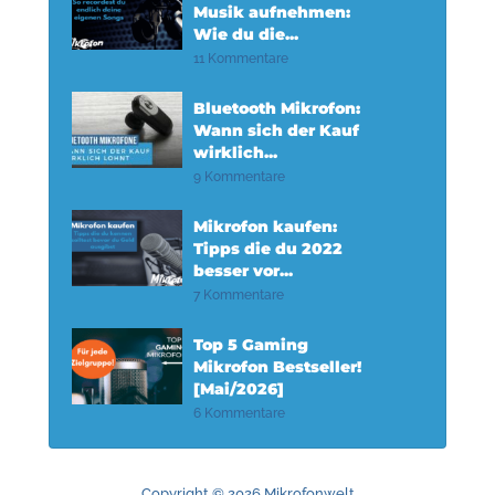
Musik aufnehmen:
Wie du die...
11 Kommentare
Bluetooth Mikrofon:
Wann sich der Kauf
wirklich...
9 Kommentare
Mikrofon kaufen:
Tipps die du 2022
besser vor...
7 Kommentare
Top 5 Gaming
Mikrofon Bestseller!
[Mai/2026]
6 Kommentare
Copyright © 2026 Mikrofonwelt