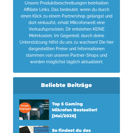
Unsere Produktbeschreibungen beinhalten
Affiliate Links. Das bedeutet, wenn du durch
einen Klick zu einem Partnershop gelangst und
dort einkaufst, erhält Mikrofonwelt eine
Verkaufsprovision. Dir entstehen KEINE
Mehrkosten. Im Gegenteil: durch deine
Unterstützung hilfst du uns zu wachsen! Die hier
dargestellten Preise und Informationen
stammen von unseren Partner-Shops und
werden möglichst täglich aktualisiert.
Beliebte Beiträge
Top 5 Gaming
Mikrofon Bestseller!
[Mai/2026]
So findest du das