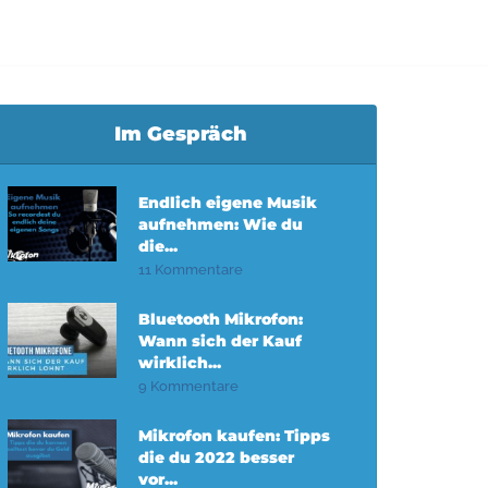
Im Gespräch
Endlich eigene Musik
aufnehmen: Wie du
die...
11 Kommentare
Bluetooth Mikrofon:
Wann sich der Kauf
wirklich...
9 Kommentare
Mikrofon kaufen: Tipps
die du 2022 besser
vor...