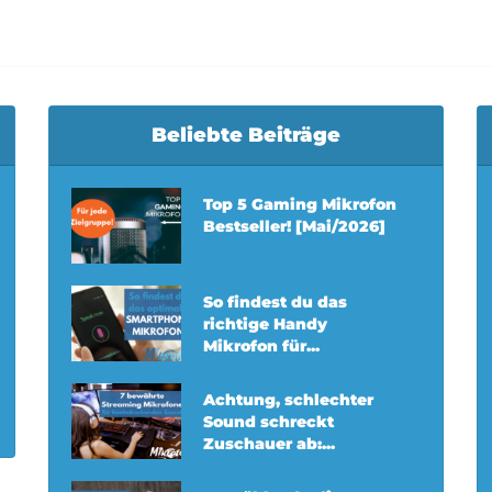
Beliebte Beiträge
Top 5 Gaming Mikrofon
Bestseller! [Mai/2026]
So findest du das
richtige Handy
Mikrofon für...
Achtung, schlechter
Sound schreckt
Zuschauer ab:...