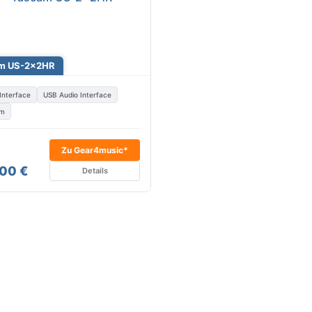
m US-2x2HR
Interface
USB Audio Interface
am
Zu Gear4music*
00 €
Details