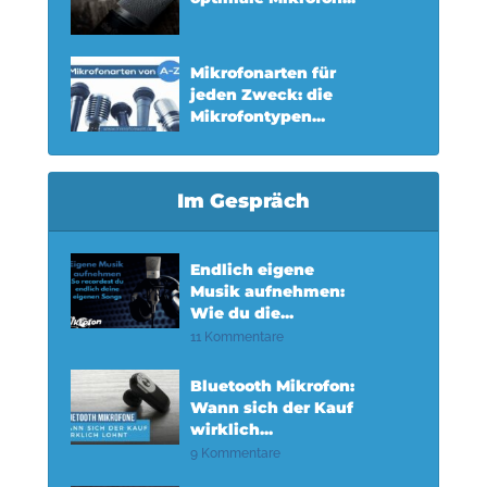
Mikrofonarten für
jeden Zweck: die
Mikrofontypen...
Im Gespräch
Endlich eigene
Musik aufnehmen:
Wie du die...
11 Kommentare
Bluetooth Mikrofon:
Wann sich der Kauf
wirklich...
9 Kommentare