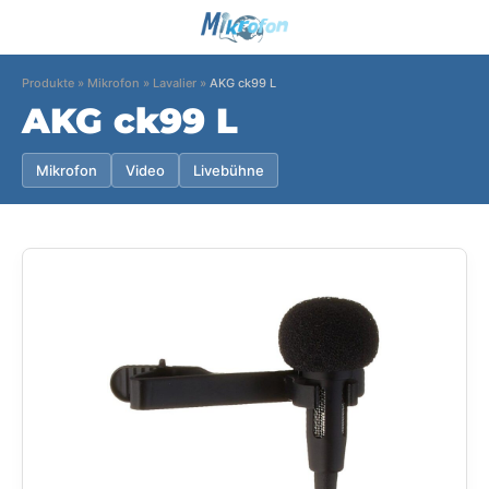
Produkte
»
Mikrofon
»
Lavalier
»
AKG ck99 L
AKG ck99 L
Mikrofon
Video
Livebühne