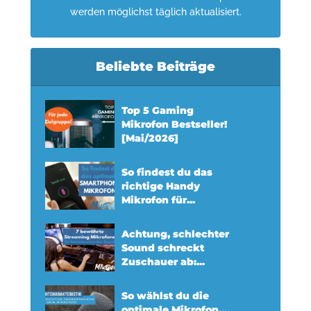
werden möglichst täglich aktualisiert.
Beliebte Beiträge
Top 5 Gaming
Mikrofon Bestseller!
[Mai/2026]
So findest du das
richtige Handy
Mikrofon für...
Achtung, schlechter
Sound schreckt
Zuschauer ab:...
So wählst du die
optimale Mikrofon...