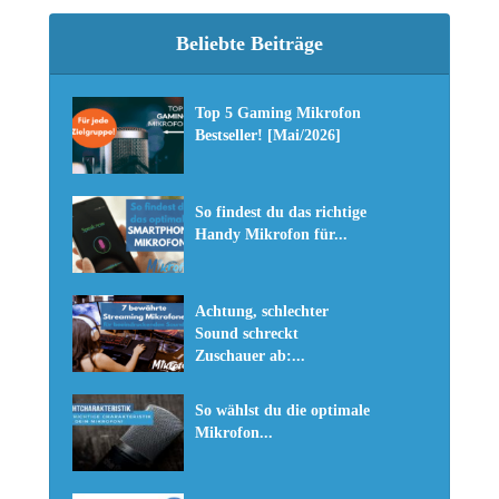
Beliebte Beiträge
Top 5 Gaming Mikrofon
Bestseller! [Mai/2026]
So findest du das richtige
Handy Mikrofon für...
Achtung, schlechter
Sound schreckt
Zuschauer ab:...
So wählst du die optimale
Mikrofon...