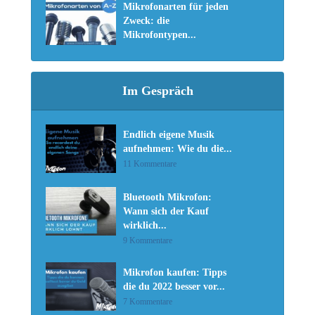
Mikrofonarten für jeden
Zweck: die
Mikrofontypen...
Im Gespräch
Endlich eigene Musik
aufnehmen: Wie du die...
11 Kommentare
Bluetooth Mikrofon:
Wann sich der Kauf
wirklich...
9 Kommentare
Mikrofon kaufen: Tipps
die du 2022 besser vor...
7 Kommentare