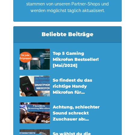
stammen von unseren Partner-Shops und
werden möglichst täglich aktualisiert.
Beliebte Beiträge
Top 5 Gaming
Mikrofon Bestseller!
[Mai/2026]
So findest du das
richtige Handy
Mikrofon für...
Achtung, schlechter
Sound schreckt
Zuschauer ab:...
So wählst du die