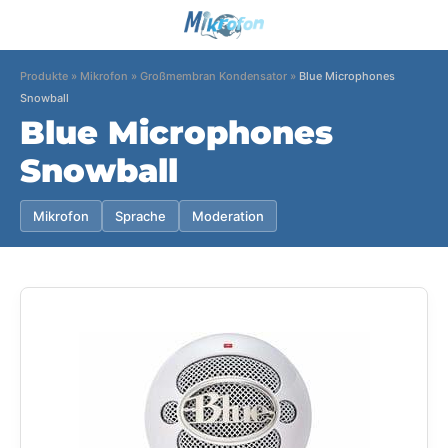
Produkte
»
Mikrofon
»
Großmembran Kondensator
»
Blue Microphones
Snowball
Blue Microphones
Snowball
Mikrofon
Sprache
Moderation