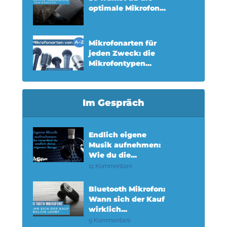
optimale Mikrofon...
Mikrofonarten für
jeden Zweck: die
Mikrofontypen...
Im Gespräch
Endlich eigene
Musik aufnehmen:
Wie du die...
11 Kommentare
Bluetooth Mikrofon:
Wann sich der Kauf
wirklich...
9 Kommentare