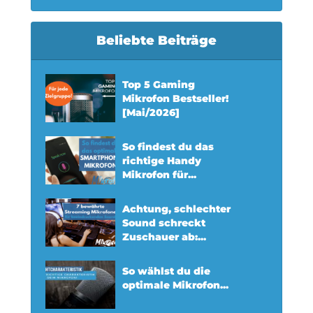
Beliebte Beiträge
Top 5 Gaming
Mikrofon Bestseller!
[Mai/2026]
So findest du das
richtige Handy
Mikrofon für...
Achtung, schlechter
Sound schreckt
Zuschauer ab:...
So wählst du die
optimale Mikrofon...