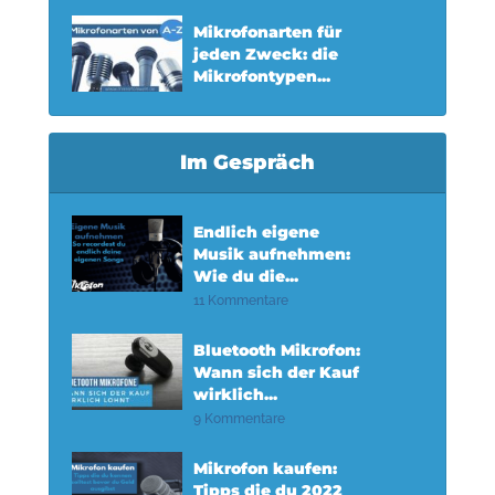
Mikrofonarten für
jeden Zweck: die
Mikrofontypen...
Im Gespräch
Endlich eigene
Musik aufnehmen:
Wie du die...
11 Kommentare
Bluetooth Mikrofon:
Wann sich der Kauf
wirklich...
9 Kommentare
Mikrofon kaufen:
Tipps die du 2022