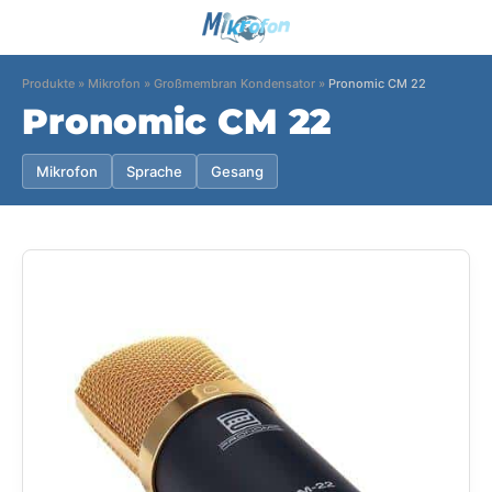
Produkte
»
Mikrofon
»
Großmembran Kondensator
»
Pronomic CM 22
Pronomic CM 22
Mikrofon
Sprache
Gesang