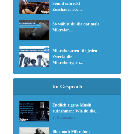
Sound schreckt
Zuschauer ab:...
So wählst du die optimale
Mikrofon...
Mikrofonarten für jeden
Zweck: die
Mikrofontypen...
Im Gespräch
Endlich eigene Musik
aufnehmen: Wie du die...
11 Kommentare
Bluetooth Mikrofon: