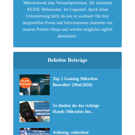
Mikrofonwelt eine Verkaufsprovision. Dir entstehen
KEINE Mehrkosten. Im Gegenteil: durch deine
Unterstützung hilfst du uns zu wachsen! Die hier
dargestellten Preise und Informationen stammen von
unseren Partner-Shops und werden möglichst täglich
aktualisiert.
Beliebte Beiträge
Top 5 Gaming Mikrofon
Bestseller! [Mai/2026]
So findest du das richtige
Handy Mikrofon für...
Achtung, schlechter