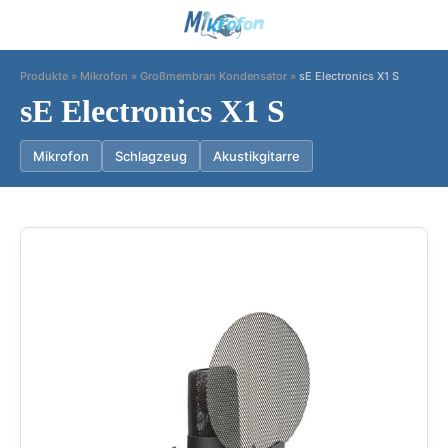
Produkte
»
Mikrofon
»
Großmembran Kondensator
»
sE Electronics X1 S
sE Electronics X1 S
Mikrofon
Schlagzeug
Akustikgitarre