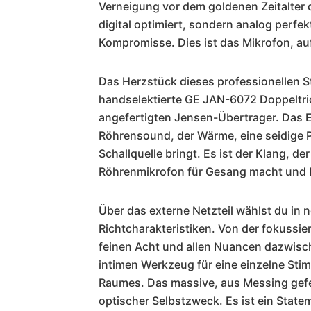
Verneigung vor dem goldenen Zeitalter de
digital optimiert, sondern analog perfek
Kompromisse. Dies ist das Mikrofon, au
Das Herzstück dieses professionellen St
handselektierte GE JAN-6072 Doppeltrio
angefertigten Jensen-Übertrager. Das E
Röhrensound, der Wärme, eine seidige Pr
Schallquelle bringt. Es ist der Klang, d
Röhrenmikrofon für Gesang macht und I
Über das externe Netzteil wählst du in
Richtcharakteristiken. Von der fokussie
feinen Acht und allen Nuancen dazwisch
intimen Werkzeug für eine einzelne St
Raumes. Das massive, aus Messing gefer
optischer Selbstzweck. Es ist ein Stateme