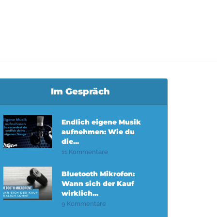
Im Gespräch
Endlich eigene Musik
aufnehmen: Wie du
die...
11 Kommentare
Bluetooth Mikrofon:
Wann sich der Kauf
wirklich...
9 Kommentare