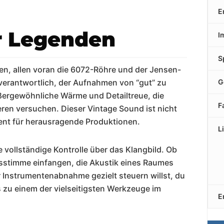
E
r Legenden
I
S
n, allen voran die 6072-Röhre und der Jensen-
r verantwortlich, der Aufnahmen von “gut” zu
G
ßergewöhnliche Wärme und Detailtreue, die
F
eren versuchen. Dieser Vintage Sound ist nicht
ment für herausragende Produktionen.
L
e vollständige Kontrolle über das Klangbild. Ob
gsstimme einfangen, die Akustik eines Raumes
 Instrumentenabnahme gezielt steuern willst, du
es zu einem der vielseitigsten Werkzeuge im
E