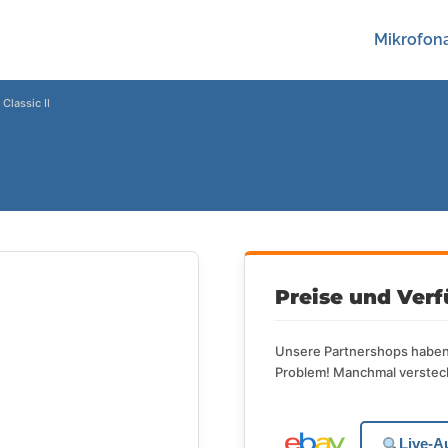
Mikrofona
Classic II
Preise und Verf
Unsere Partnershops haben 
Problem! Manchmal versteck
Live-A