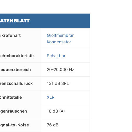
ATENBLATT
ikrofonart
Großmembran
Kondensator
ichtcharakteristik
Schaltbar
requenzbereich
20-20.000 Hz
renzschalldruck
131 dB SPL
chnittstelle
XLR
igenrauschen
18 dB (A)
ignal-to-Noise
76 dB