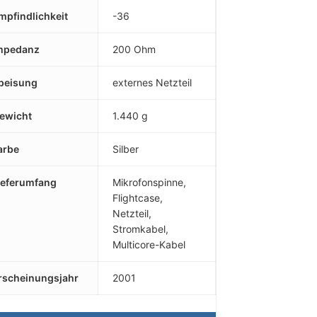
mpfindlichkeit
-36
mpedanz
200 Ohm
peisung
externes Netzteil
ewicht
1.440 g
arbe
Silber
ieferumfang
Mikrofonspinne,
Flightcase,
Netzteil,
Stromkabel,
Multicore-Kabel
rscheinungsjahr
2001