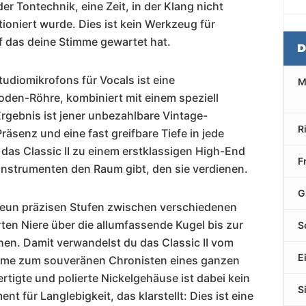
r Tontechnik, eine Zeit, in der Klang nicht
tioniert wurde. Dies ist kein Werkzeug für
f das deine Stimme gewartet hat.
D
udiomikrofons für Vocals ist eine
M
den-Röhre, kombiniert mit einem speziell
rgebnis ist jener unbezahlbare Vintage-
R
äsenz und eine fast greifbare Tiefe in jede
er das Classic II zu einem erstklassigen High-End
F
nstrumenten den Raum gibt, den sie verdienen.
G
 neun präzisen Stufen zwischen verschiedenen
rten Niere über die allumfassende Kugel bis zur
S
en. Damit verwandelst du das Classic II vom
E
imme zum souveränen Chronisten eines ganzen
tigte und polierte Nickelgehäuse ist dabei kein
S
nt für Langlebigkeit, das klarstellt: Dies ist eine