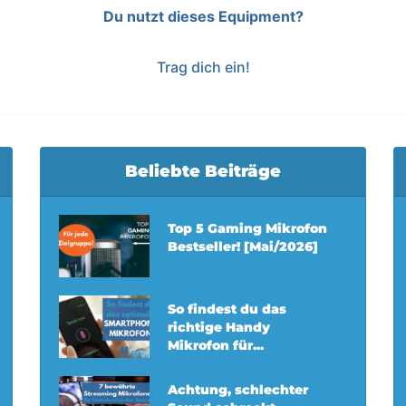
Du nutzt dieses Equipment?
Trag dich ein!
Beliebte Beiträge
Top 5 Gaming Mikrofon
Bestseller! [Mai/2026]
So findest du das
richtige Handy
Mikrofon für...
Achtung, schlechter