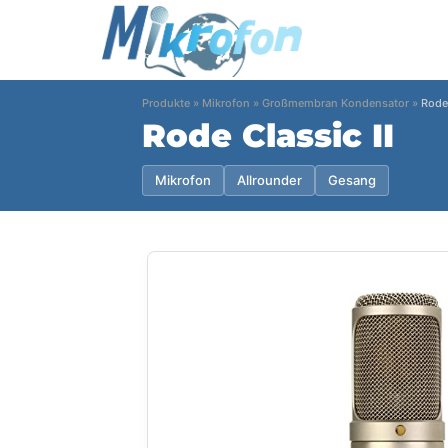
Produkte
»
Mikrofon
»
Großmembran Kondensator
»
Rode 
Rode Classic II
Mikrofon
Allrounder
Gesang