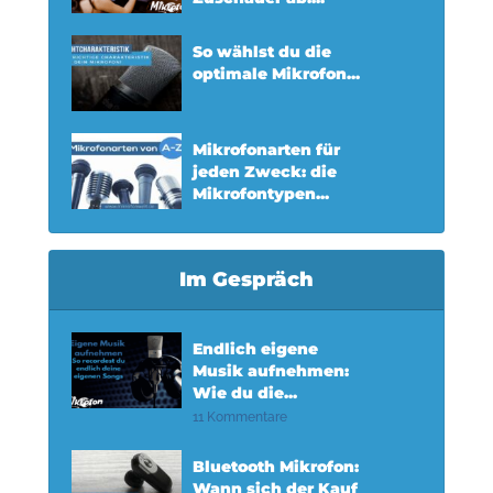
So wählst du die
optimale Mikrofon...
Mikrofonarten für
jeden Zweck: die
Mikrofontypen...
Im Gespräch
Endlich eigene
Musik aufnehmen:
Wie du die...
11 Kommentare
Bluetooth Mikrofon:
Wann sich der Kauf