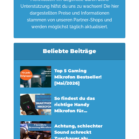
Unterstützung hilfst du uns zu wachsen! Die hier
dargestellten Preise und Informationen
stammen von unseren Partner-Shops und
werden möglichst täglich aktualisiert.
Beliebte Beiträge
Top 5 Gaming
Mikrofon Bestseller!
[Mai/2026]
So findest du das
richtige Handy
Mikrofon für...
Achtung, schlechter
Sound schreckt
Zuschauer ab:...