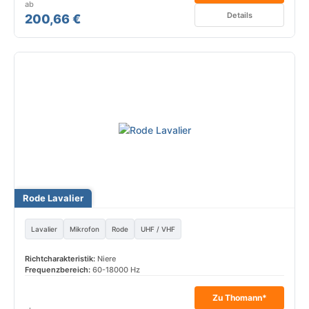
ab
Details
200,66 €
Rode Lavalier
Lavalier
Mikrofon
Rode
UHF / VHF
Richtcharakteristik:
Niere
Frequenzbereich:
60-18000 Hz
Zu Thomann*