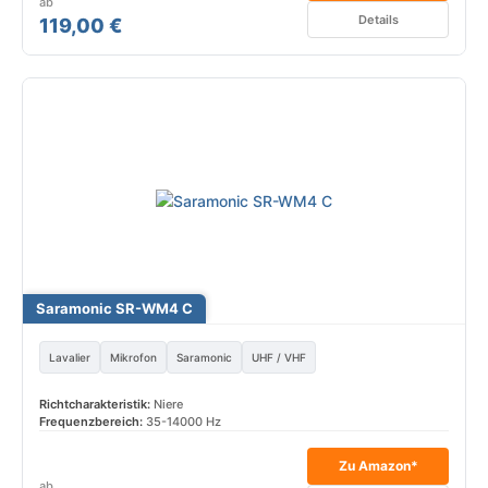
ab
Details
119,00 €
Saramonic SR-WM4 C
Lavalier
Mikrofon
Saramonic
UHF / VHF
Richtcharakteristik:
Niere
Frequenzbereich:
35-14000 Hz
Zu Amazon*
ab