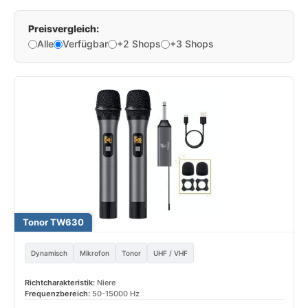
Preisvergleich:
Alle
Verfügbar
+2 Shops
+3 Shops
Tonor TW630
Dynamisch
Mikrofon
Tonor
UHF / VHF
Richtcharakteristik:
Niere
Frequenzbereich:
50-15000 Hz