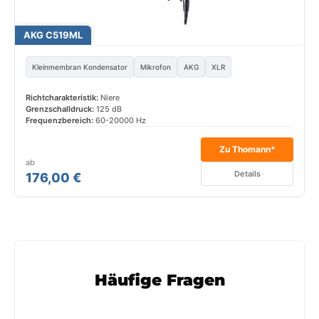
AKG C519ML
Kleinmembran Kondensator
Mikrofon
AKG
XLR
Richtcharakteristik:
Niere
Grenzschalldruck:
125 dB
Frequenzbereich:
60-20000 Hz
Zu Thomann*
ab
Details
176,00 €
Häufige Fragen