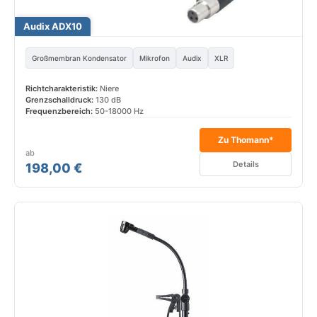
Audix ADX10
Großmembran Kondensator
Mikrofon
Audix
XLR
Richtcharakteristik:
Niere
Grenzschalldruck:
130 dB
Frequenzbereich:
50-18000 Hz
Zu Thomann*
ab
Details
198,00 €