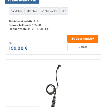
sE Electronics X1R
Bändchen
Mikrofon
sE Electronics
XLR
Richtcharakteristik:
Acht
Grenzschalldruck:
135 dB
Frequenzbereich:
20-16000 Hz
Zu Gear4music*
ab
Details
199,00 €