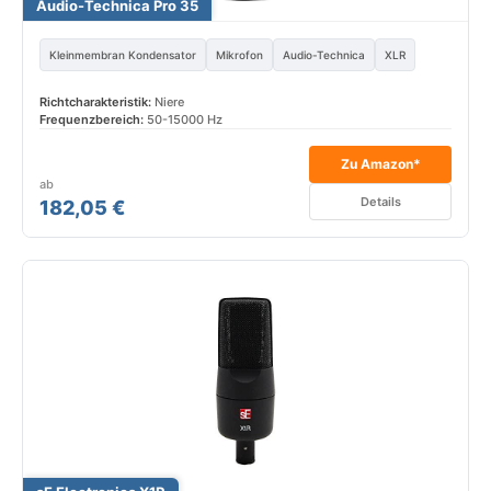
Audio-Technica Pro 35
Kleinmembran Kondensator
Mikrofon
Audio-Technica
XLR
Richtcharakteristik:
Niere
Frequenzbereich:
50-15000 Hz
Zu Amazon*
ab
Details
182,05 €