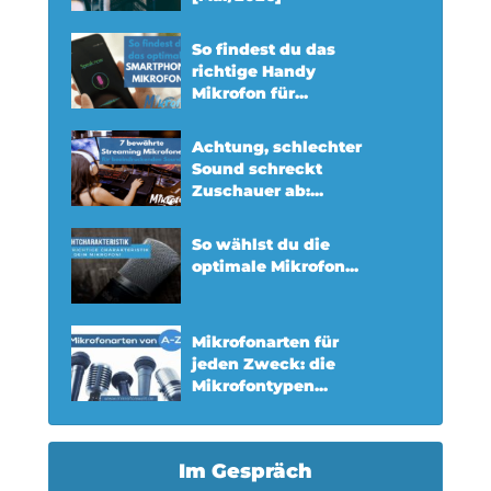
So findest du das
richtige Handy
Mikrofon für...
Achtung, schlechter
Sound schreckt
Zuschauer ab:...
So wählst du die
optimale Mikrofon...
Mikrofonarten für
jeden Zweck: die
Mikrofontypen...
Im Gespräch