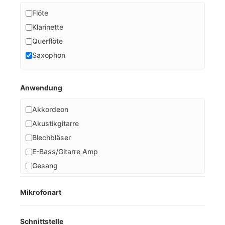
Flöte
Klarinette
Querflöte
Saxophon
Anwendung
Akkordeon
Akustikgitarre
Blechbläser
E-Bass/Gitarre Amp
Gesang
Holzbläser
Mikrofonart
Home Studio
Klavier
Schnittstelle
Livebühne