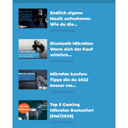
Endlich eigene
Musik aufnehmen:
Wie du die...
11 Kommentare
Bluetooth Mikrofon:
Wann sich der Kauf
wirklich...
9 Kommentare
Mikrofon kaufen:
Tipps die du 2022
besser vor...
7 Kommentare
Top 5 Gaming
Mikrofon Bestseller!
[Mai/2026]
6 Kommentare