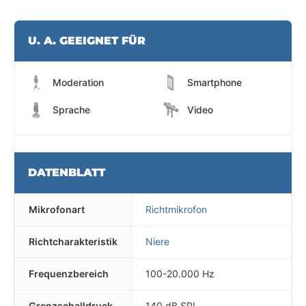
U. A. GEEIGNET FÜR
Moderation
Smartphone
Sprache
Video
DATENBLATT
Mikrofonart
Richtmikrofon
Richtcharakteristik
Niere
Frequenzbereich
100-20.000 Hz
Grenzschalldruck
140 dB SPL