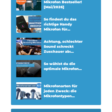
Mikrofon Bestseller!
[Mai/2026]
So findest du das
richtige Handy
Mikrofon für...
Achtung, schlechter
Sound schreckt
Zuschauer ab:...
So wählst du die
optimale Mikrofon...
Mikrofonarten für
jeden Zweck: die
Mikrofontypen...