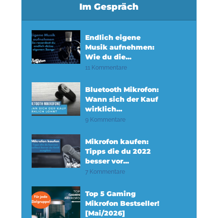
Im Gespräch
Endlich eigene
Musik aufnehmen:
Wie du die...
11 Kommentare
Bluetooth Mikrofon:
Wann sich der Kauf
wirklich...
9 Kommentare
Mikrofon kaufen:
Tipps die du 2022
besser vor...
7 Kommentare
Top 5 Gaming
Mikrofon Bestseller!
[Mai/2026]