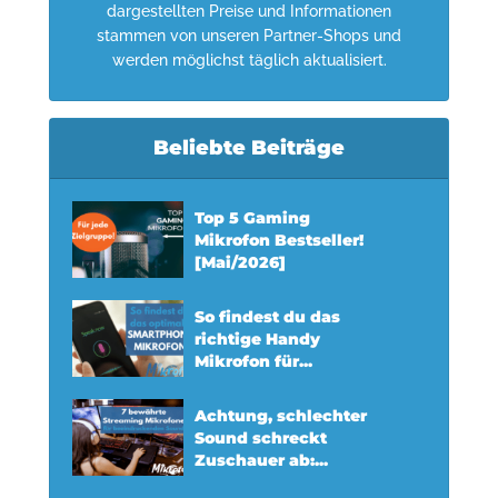
dargestellten Preise und Informationen
stammen von unseren Partner-Shops und
werden möglichst täglich aktualisiert.
Beliebte Beiträge
Top 5 Gaming
Mikrofon Bestseller!
[Mai/2026]
So findest du das
richtige Handy
Mikrofon für...
Achtung, schlechter
Sound schreckt
Zuschauer ab:...