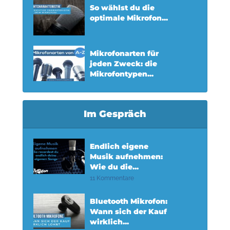
So wählst du die
optimale Mikrofon...
Mikrofonarten für
jeden Zweck: die
Mikrofontypen...
Im Gespräch
Endlich eigene
Musik aufnehmen:
Wie du die...
11 Kommentare
Bluetooth Mikrofon:
Wann sich der Kauf
wirklich...