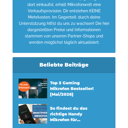
dort einkaufst, erhält Mikrofonwelt eine
Verkaufsprovision. Dir entstehen KEINE
Mehrkosten. Im Gegenteil: durch deine
Unterstützung hilfst du uns zu wachsen! Die hier
dargestellten Preise und Informationen
stammen von unseren Partner-Shops und
werden möglichst täglich aktualisiert.
Beliebte Beiträge
Top 5 Gaming
Mikrofon Bestseller!
[Mai/2026]
So findest du das
richtige Handy
Mikrofon für...