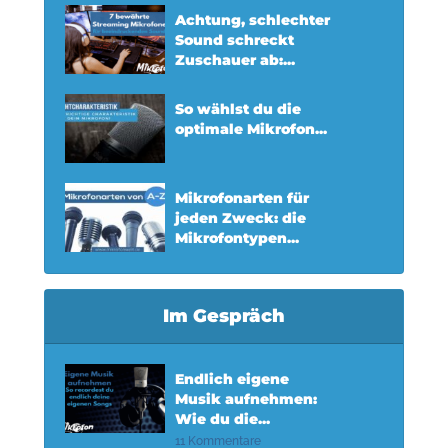
Achtung, schlechter
Sound schreckt
Zuschauer ab:...
So wählst du die
optimale Mikrofon...
Mikrofonarten für
jeden Zweck: die
Mikrofontypen...
Im Gespräch
Endlich eigene
Musik aufnehmen:
Wie du die...
11 Kommentare