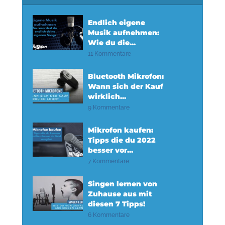
Endlich eigene
Musik aufnehmen:
Wie du die...
11 Kommentare
Bluetooth Mikrofon:
Wann sich der Kauf
wirklich...
9 Kommentare
Mikrofon kaufen:
Tipps die du 2022
besser vor...
7 Kommentare
Singen lernen von
Zuhause aus mit
diesen 7 Tipps!
6 Kommentare