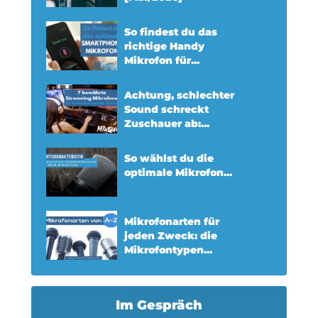
So findest du das
richtige Handy
Mikrofon für...
Achtung, schlechter
Sound schreckt
Zuschauer ab:...
So wählst du die
optimale Mikrofon...
Mikrofonarten für
jeden Zweck: die
Mikrofontypen...
Im Gespräch