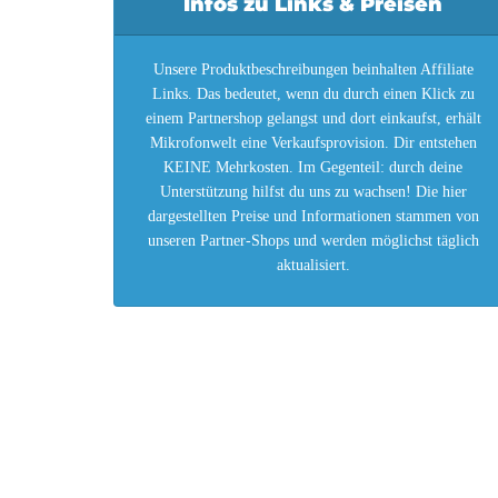
Infos zu Links & Preisen
Unsere Produktbeschreibungen beinhalten Affiliate
Links. Das bedeutet, wenn du durch einen Klick zu
einem Partnershop gelangst und dort einkaufst, erhält
Mikrofonwelt eine Verkaufsprovision. Dir entstehen
KEINE Mehrkosten. Im Gegenteil: durch deine
Unterstützung hilfst du uns zu wachsen! Die hier
dargestellten Preise und Informationen stammen von
unseren Partner-Shops und werden möglichst täglich
aktualisiert.