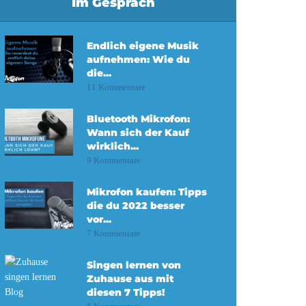
Im Gespräch
Endlich eigene Musik
aufnehmen: Wie du
die...
11 Kommentare
Bluetooth Mikrofon:
Wann sich der Kauf
wirklich...
9 Kommentare
Mikrofon kaufen: Tipps
die du 2022 besser
vor...
7 Kommentare
Singen lernen von
Zuhause aus mit
diesen 7 Tipps!