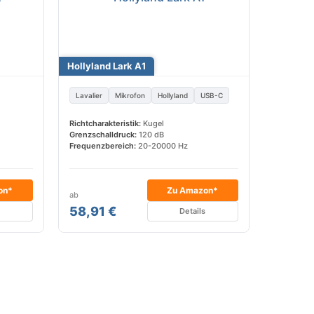
Hollyland Lark A1
Lavalier
Mikrofon
Hollyland
USB-C
Richtcharakteristik:
Kugel
Grenzschalldruck:
120 dB
Frequenzbereich:
20-20000 Hz
on*
Zu Amazon*
ab
58,91 €
s
Details