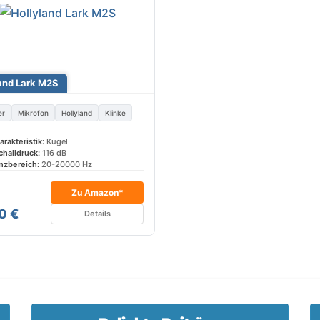
and Lark M2S
er
Mikrofon
Hollyland
Klinke
arakteristik:
Kugel
halldruck:
116 dB
nzbereich:
20-20000 Hz
Zu Amazon*
0 €
Details