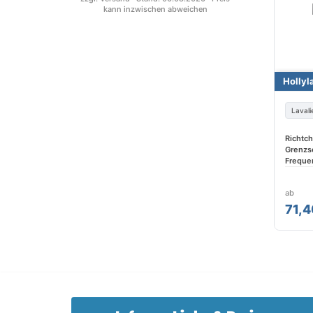
kann inzwischen abweichen
Hollyl
Lavali
Richtch
Grenzsc
Freque
ab
71,4