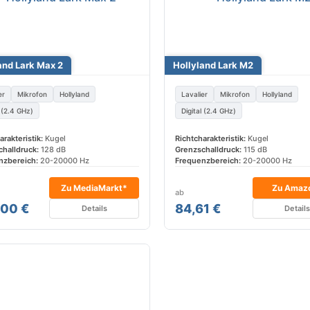
and Lark Max 2
Hollyland Lark M2
er
Mikrofon
Hollyland
Lavalier
Mikrofon
Hollyland
l (2.4 GHz)
Digital (2.4 GHz)
arakteristik:
Kugel
Richtcharakteristik:
Kugel
halldruck:
128 dB
Grenzschalldruck:
115 dB
nzbereich:
20-20000 Hz
Frequenzbereich:
20-20000 Hz
Zu MediaMarkt*
Zu Amaz
ab
,00 €
84,61 €
Details
Detail