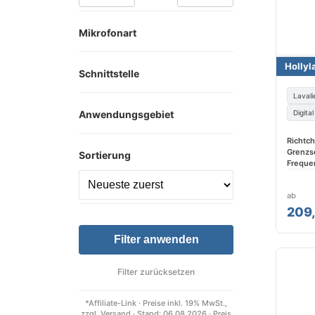
Mikrofonart
Hollyl
Schnittstelle
Lavali
Anwendungsgebiet
Digita
Richtch
Grenzsc
Sortierung
Freque
ab
209
Filter anwenden
Filter zurücksetzen
*Affiliate-Link · Preise inkl. 19% MwSt.,
zzgl. Versand · Stand: 06.08.2026 · Preis