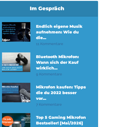
Im Gespräch
Endlich eigene Musik
aufnehmen: Wie du
die...
11 Kommentare
Bluetooth Mikrofon:
Wann sich der Kauf
wirklich...
9 Kommentare
Mikrofon kaufen: Tipps
die du 2022 besser
vor...
7 Kommentare
Top 5 Gaming Mikrofon
Bestseller! [Mai/2026]