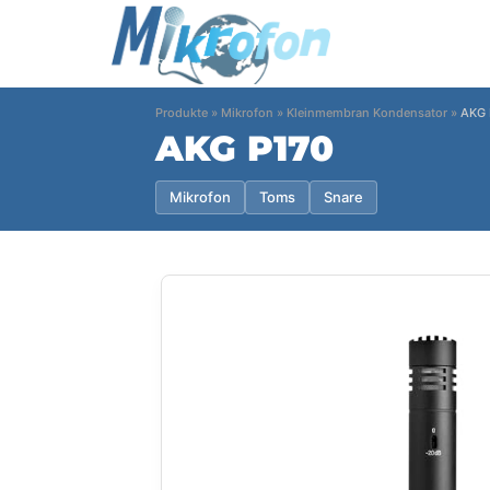
Produkte
»
Mikrofon
»
Kleinmembran Kondensator
»
AKG 
AKG P170
Mikrofon
Toms
Snare