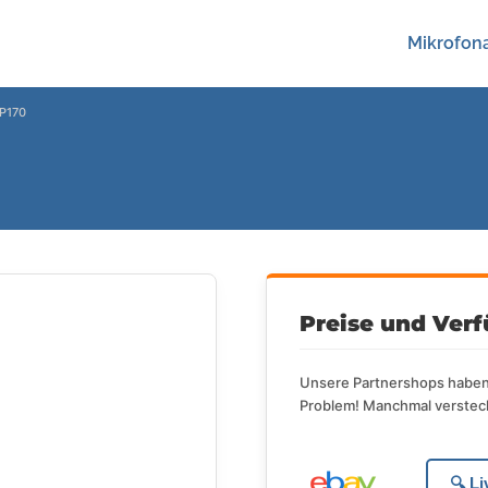
Mikrofona
P170
Preise und Verf
Unsere Partnershops haben 
Problem! Manchmal versteck
🔍 L