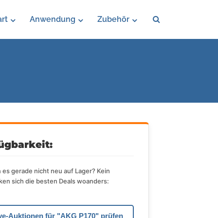
rt
Anwendung
Zubehör
ügbarkeit:
es gerade nicht neu auf Lager? Kein
en sich die besten Deals woanders:
ive-Auktionen für "AKG P170" prüfen