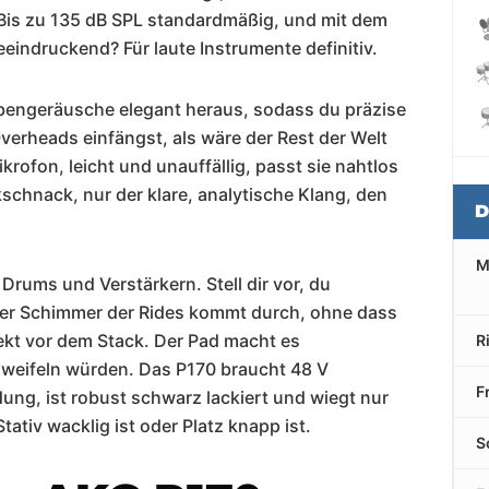
. Bis zu 135 dB SPL standardmäßig, und mit dem
eindruckend? Für laute Instrumente definitiv.
Nebengeräusche elegant heraus, sodass du präzise
verheads einfängst, als wäre der Rest der Welt
rofon, leicht und unauffällig, passt sie nahtlos
schnack, nur der klare, analytische Klang, den
D
M
 Drums und Verstärkern. Stell dir vor, du
eder Schimmer der Rides kommt durch, ohne dass
rekt vor dem Stack. Der Pad macht es
R
zweifeln würden. Das P170 braucht 48 V
F
ng, ist robust schwarz lackiert und wiegt nur
tiv wacklig ist oder Platz knapp ist.
S