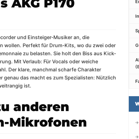
as AKG P170
E
I
S
order und Einsteiger-Musiker an, die
 wollen. Perfekt für Drum-Kits, wo du zwei oder
G
monnaie zu belasten. Sie holt den Biss aus Kick-
A
ung. Mit Verlaub: Für Vocals oder weiche
(
ahl. Der klare, manchmal scharfe Charakter
er genau das macht es zum Spezialisten: Nützlich
F
itrangig ist.
zu anderen
W
-Mikrofonen
→
→