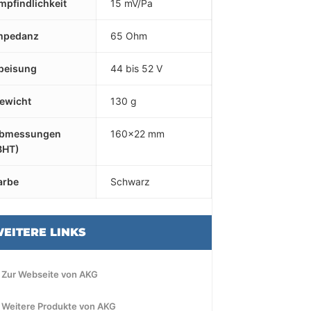
mpfindlichkeit
15 mV/Pa
mpedanz
65 Ohm
peisung
44 bis 52 V
ewicht
130 g
bmessungen
160x22 mm
BHT)
arbe
Schwarz
EITERE LINKS
 Zur Webseite von AKG
 Weitere Produkte von AKG