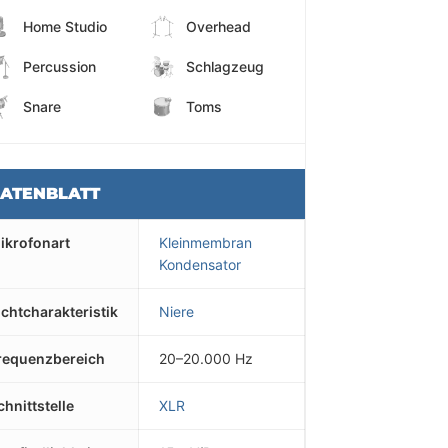
Home Studio
Overhead
Percussion
Schlagzeug
Snare
Toms
ATENBLATT
ikrofonart
Kleinmembran
Kondensator
ichtcharakteristik
Niere
requenzbereich
20–20.000 Hz
chnittstelle
XLR