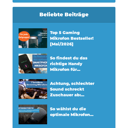
Beliebte Beiträge
Top 5 Gaming
Mikrofon Bestseller!
[Mai/2026]
So findest du das
richtige Handy
Mikrofon für...
Achtung, schlechter
Sound schreckt
Zuschauer ab:...
So wählst du die
optimale Mikrofon...