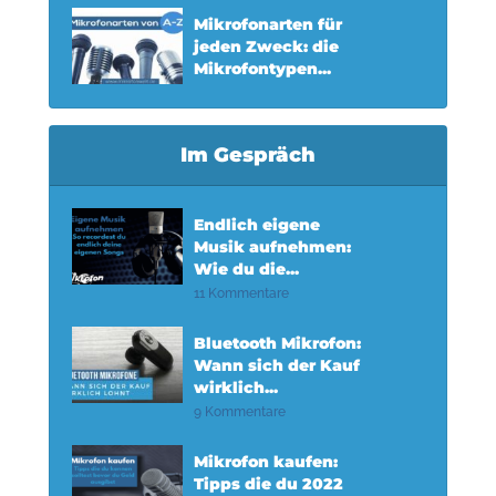
Mikrofonarten für
jeden Zweck: die
Mikrofontypen...
Im Gespräch
Endlich eigene
Musik aufnehmen:
Wie du die...
11 Kommentare
Bluetooth Mikrofon:
Wann sich der Kauf
wirklich...
9 Kommentare
Mikrofon kaufen:
Tipps die du 2022