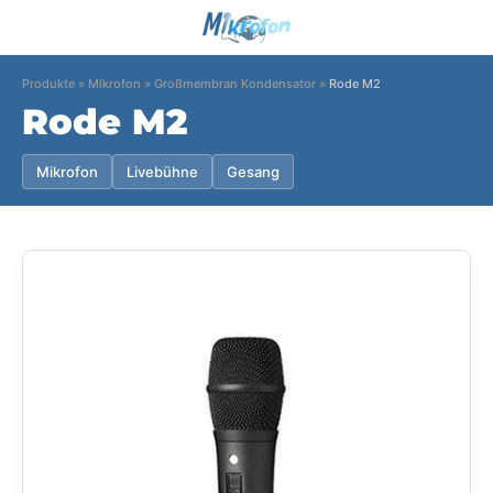
Produkte
»
Mikrofon
»
Großmembran Kondensator
»
Rode M2
Rode M2
Mikrofon
Livebühne
Gesang