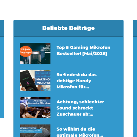
Beliebte Beiträge
Top 5 Gaming Mikrofon
Bestseller! [Mai/2026]
So findest du das
richtige Handy
Mikrofon für...
Achtung, schlechter
Sound schreckt
Zuschauer ab:...
So wählst du die
optimale Mikrofon...