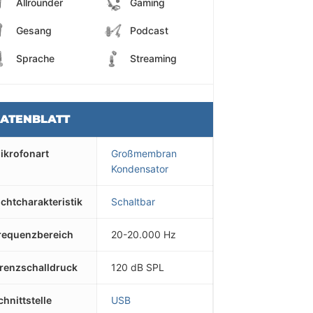
Allrounder
Gaming
Gesang
Podcast
Sprache
Streaming
ATENBLATT
ikrofonart
Großmembran
Kondensator
ichtcharakteristik
Schaltbar
requenzbereich
20-20.000 Hz
renzschalldruck
120 dB SPL
chnittstelle
USB