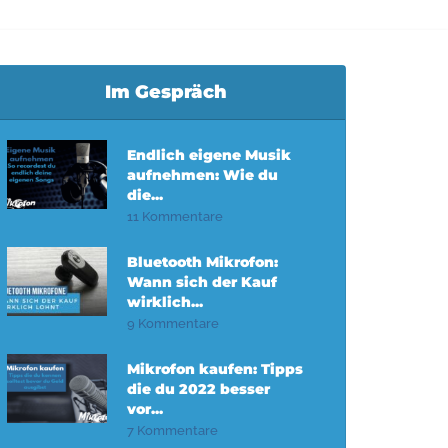
Im Gespräch
Endlich eigene Musik
aufnehmen: Wie du
die...
11 Kommentare
Bluetooth Mikrofon:
Wann sich der Kauf
wirklich...
9 Kommentare
Mikrofon kaufen: Tipps
die du 2022 besser
vor...
7 Kommentare