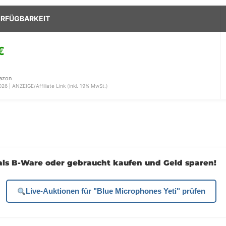
VERFÜGBARKEIT
€
mazon
26 | ANZEIGE/Affiliate Link (inkl. 19% MwSt.)
 als B-Ware oder gebraucht kaufen und Geld sparen!
Live-Auktionen für "Blue Microphones Yeti" prüfen