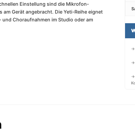
chnellen Einstellung sind die Mikrofon-
S
 am Gerät angebracht. Die Yeti-Reihe eignet
en- und Choraufnahmen im Studio oder am
W
→
→
→
K
h