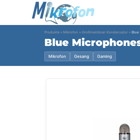
Produkte
»
Mikrofon
»
Großmembran Kondensator
»
Blue
Blue Microphones
Mikrofon
Gesang
Gaming