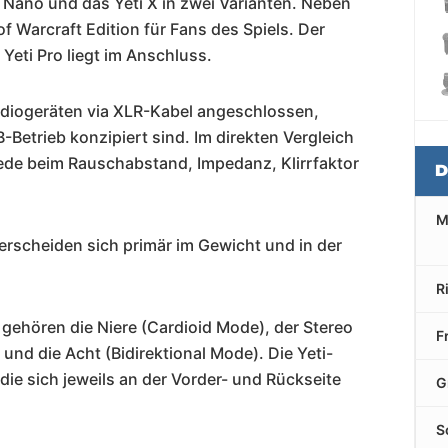
i Nano und das Yeti X in zwei Varianten. Neben
f Warcraft Edition für Fans des Spiels. Der
 Yeti Pro liegt im Anschluss.
tudiogeräten via XLR-Kabel angeschlossen,
Betrieb konzipiert sind. Im direkten Vergleich
ede beim Rauschabstand, Impedanz, Klirrfaktor
D
M
erscheiden sich primär im Gewicht und in der
R
 gehören die Niere (Cardioid Mode), der Stereo
F
und die Acht (Bidirektional Mode). Die Yeti-
ie sich jeweils an der Vorder- und Rückseite
G
S