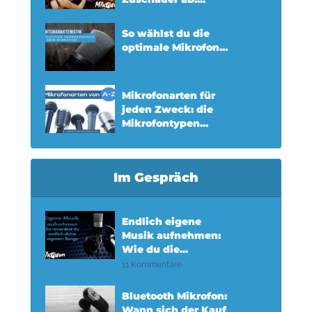
So wählst du die
optimale Mikrofon...
Mikrofonarten für
jeden Zweck: die
Mikrofontypen...
Im Gespräch
Endlich eigene
Musik aufnehmen:
Wie du die...
11 Kommentare
Bluetooth Mikrofon:
Wann sich der Kauf