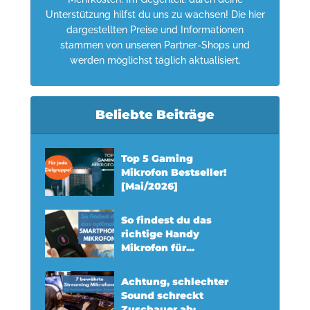
Unterstützung hilfst du uns zu wachsen! Die hier
dargestellten Preise und Informationen
stammen von unseren Partner-Shops und
werden möglichst täglich aktualisiert.
Beliebte Beiträge
Top 5 Gaming
Mikrofon Bestseller!
[Mai/2026]
So findest du das
richtige Handy
Mikrofon für...
Achtung, schlechter
Sound schreckt
Zuschauer ab:...