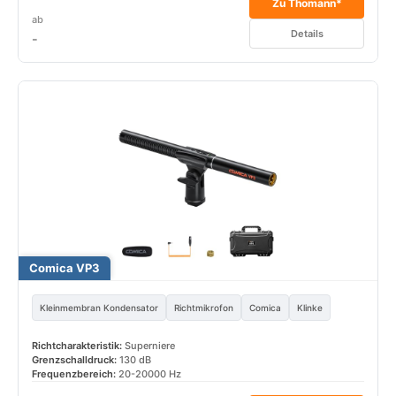
Zu Thomann*
ab
Details
-
Comica VP3
Kleinmembran Kondensator
Richtmikrofon
Comica
Klinke
Richtcharakteristik:
Superniere
Grenzschalldruck:
130 dB
Frequenzbereich:
20-20000 Hz