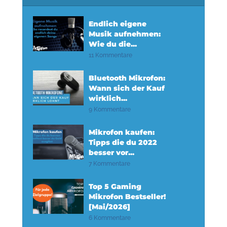
Endlich eigene
Musik aufnehmen:
Wie du die...
11 Kommentare
Bluetooth Mikrofon:
Wann sich der Kauf
wirklich...
9 Kommentare
Mikrofon kaufen:
Tipps die du 2022
besser vor...
7 Kommentare
Top 5 Gaming
Mikrofon Bestseller!
[Mai/2026]
6 Kommentare