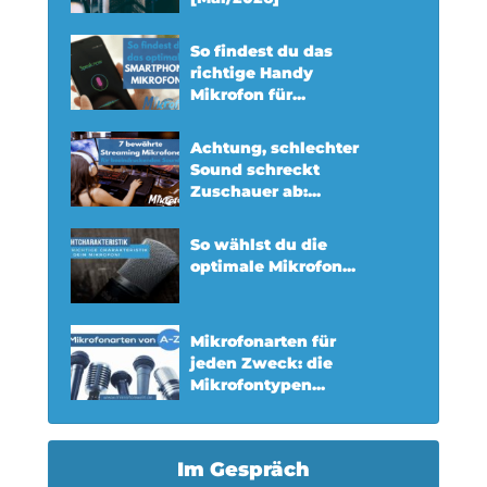
So findest du das
richtige Handy
Mikrofon für...
Achtung, schlechter
Sound schreckt
Zuschauer ab:...
So wählst du die
optimale Mikrofon...
Mikrofonarten für
jeden Zweck: die
Mikrofontypen...
Im Gespräch