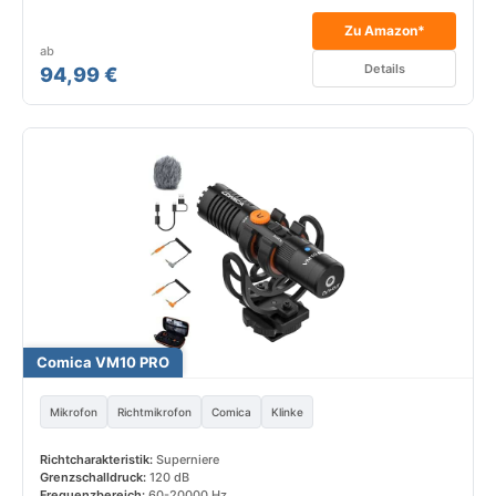
Zu Amazon*
ab
Details
94,99 €
Comica VM10 PRO
Mikrofon
Richtmikrofon
Comica
Klinke
Richtcharakteristik:
Superniere
Grenzschalldruck:
120 dB
Frequenzbereich:
60-20000 Hz