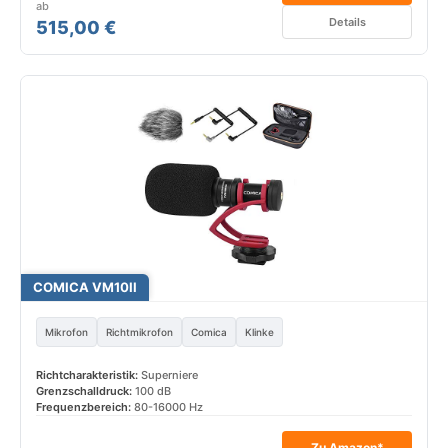
ab
Details
515,00 €
COMICA VM10II
Mikrofon
Richtmikrofon
Comica
Klinke
Richtcharakteristik:
Superniere
Grenzschalldruck:
100 dB
Frequenzbereich:
80-16000 Hz
Zu Amazon*